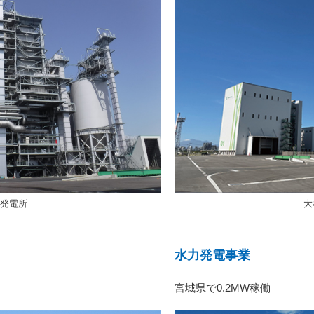
発電所
大
水力発電事業
宮城県で0.2MW稼働