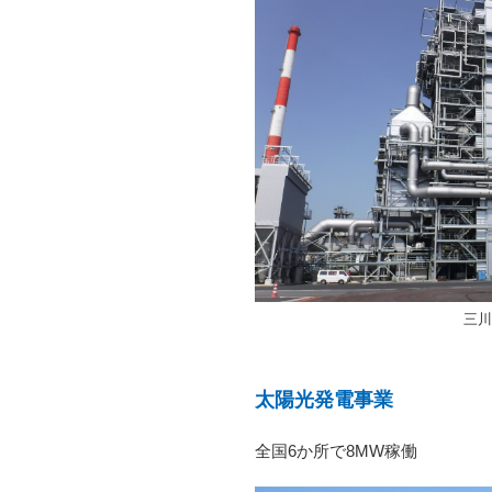
三川
太陽光発電事業
全国6か所で8MW稼働