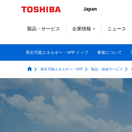
本
文
へ
ジ
製品・サービス
企業情報
ニュース
ャ
ン
プ
再生可能エネルギー・VPP トップ
事業について
再生可能エネルギー・VPP
製品・技術サービス