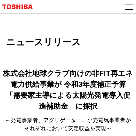
本
文
へ
ジ
ャ
ニュースリリース
ン
プ
株式会社地球クラブ向けの非FIT再エネ
電力供給事業が 令和3年度補正予算
「需要家主導による太陽光発電導入促
進補助金」に採択
～発電事業者、アグリゲーター、小売電気事業者が
それぞれにおいて安定収益を実現～