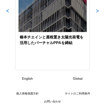
力発
椿本チエインと屋根置き太陽光発電を
京極
活用したバーチャルPPAを締結
電シ
English
Global
個人情報保護方針
サイトのご利用条件
お問い合わせ