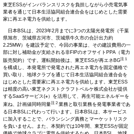
東芝ESSがインバランスリスクを負担しながら小売電気事
業者を通じて日本生活協同組合連合会をはじめとした需要
家に再エネ電力を供給します。
日本BSLは、2023年2月までに3つの太陽光発電所（千葉
県旭市、茨城県古河市、茨城県牛久市の合計出力約
2.25MW）を建設予定で、今回の事業は、その建設費用の一
部に対し補助金が支給される非FIPのオフサイトPPA（電力
注１
販売契約）です。運転開始後は、東芝ESSが再エネBG
を構成し、本発電所で発電された再エネ電力を固定価格で
買い取り、地球クラブを通じて日本生活協同組合連合会を
はじめとした需要家に再エネ電力を供給します。東芝ESS
は精度の高い東芝ネクストクラフトベルケ株式会社が提供
するSaaSサービス(※）を活用して、再生可能エネルギーを
注２
束ね、計画値同時同量
業務と取引業務を発電事業者であ
る日本BSLに代わって行います。日本BSLは、本サービス
に加入することで、バランシング責務とマーケットリスク
を負いません。また、本契約では10年間、東芝ESSが固定
価格で地球クラブに電気を供給するため、日本BSL、地球