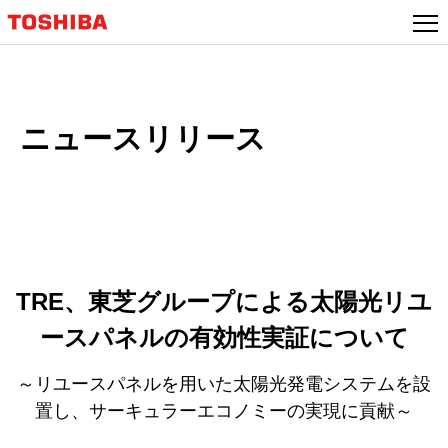
本
文
へ
ジ
ャ
ニュースリリース
ン
プ
TRE、東芝グループによる太陽光リユ
ースパネルの有効性実証について
～リユースパネルを用いた太陽光発電システムを設
置し、サーキュラーエコノミーの実現に貢献～