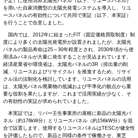
予定）に使用済み太陽光パネル（以下、リユースパネル）
を用いた自家消費型の太陽光発電システムを導入し、リユ
ースパネルの有効性について共同で実証（以下、本実証）
を行うことで合意しました。
国内では、2012年に始まったFIT（固定価格買取制度）制
度により多くの太陽光発電所が設置されましたが、太陽光
パネルの製品寿命は25～30年程度とされ、2030年頃から使
用済みパネルが大量に発生することが見込まれています。
経済産業省や環境省は、太陽光パネルの3R（排出量の削
減、リユースおよびリサイクル）を推進するため、リサイ
クル法の法制化を検討しています。リユースパネルの活用
は、太陽光パネル廃棄物の低減および平準化の観点から重
要な役割を果たしますが、これまで活用実績が少なく、そ
の有効性の実証が求められていました。
本実証では、リバー壬生事業所の屋根に新品の太陽光パ
ネル（約178kW分）とリユースパネル（約156kW分）を混
合で設置します。使用するリユースパネルはTESCが健全性
を評価したもので、新品と同様の条件で稼働させ、東芝