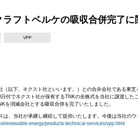
クラフトベルケの吸収合併完了に
VPP
（以下、ネクスト社といいます。）との合弁会社である東芝
月28日付でネクスト社が保有するTNKの全株式を当社に譲渡した
TNKを消滅会社とする吸収合併を完了いたしました。
スは、当社が承継し継続して提供いたします。今後は当社のウ
ons/renewable-energy/products-technical-services/vpp.html