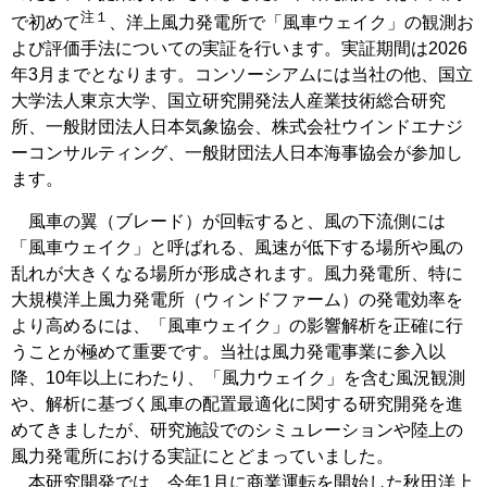
注１
で初めて
、洋上風力発電所で「風車ウェイク」の観測お
よび評価手法についての実証を行います。実証期間は2026
年3月までとなります。コンソーシアムには当社の他、国立
大学法人東京大学、国立研究開発法人産業技術総合研究
所、一般財団法人日本気象協会、株式会社ウインドエナジ
ーコンサルティング、一般財団法人日本海事協会が参加し
ます。
風車の翼（ブレード）が回転すると、風の下流側には
「風車ウェイク」と呼ばれる、風速が低下する場所や風の
乱れが大きくなる場所が形成されます。風力発電所、特に
大規模洋上風力発電所（ウィンドファーム）の発電効率を
より高めるには、「風車ウェイク」の影響解析を正確に行
うことが極めて重要です。当社は風力発電事業に参入以
降、10年以上にわたり、「風力ウェイク」を含む風況観測
や、解析に基づく風車の配置最適化に関する研究開発を進
めてきましたが、研究施設でのシミュレーションや陸上の
風力発電所における実証にとどまっていました。
本研究開発では、今年1月に商業運転を開始した秋田洋上