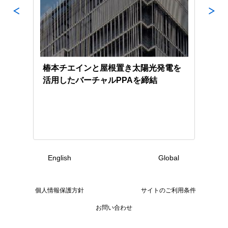
力発
椿本チエインと屋根置き太陽光発電を
京極
活用したバーチャルPPAを締結
電シ
English
Global
個人情報保護方針
サイトのご利用条件
お問い合わせ