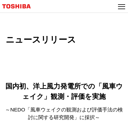
本
文
へ
ジ
ャ
ニュースリリース
ン
プ
国内初、洋上風力発電所での「風車ウ
ェイク」観測・評価を実施
～NEDO「風車ウェイクの観測および評価手法の検
討に関する研究開発」に採択～