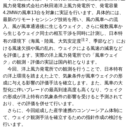
風力発電株式会社の秋田港洋上風力発電所で、発電容量
4.2MWの風車13台を対象に実証を行います。具体的には、
最新のリモートセンシング技術を用い、風の風車への流
入、風が風車通過後に生じるウェイク、さらに複数風車か
ら生じるウェイク同士の相互干渉を同時に計測し、日本特
注２
有の環境下（海風・陸風、大気安定度
、季節など）にお
ける風速欠損や風の乱れ、ウェイクによる風速の減衰など
を評価します。実際の洋上風力発電所での「風車ウェイ
ク」の観測・評価の実証は国内初となります。
今回、洋上風力発電所での観測を行うことで、日本特有
の洋上環境を踏まえた上で、気象条件が風車ウェイクの形
成に与える影響の評価手法を確立します。また、風車の大
型化に伴いブレードの最高到達高度も高くなり、ウェイク
の形成が洋上特有の気象条件の影響を受けると予測されて
おり、その評価を併せて行います。
さらに、今回組成した産学連携のコンソーシアム体制に
て、ウェイク観測手法を確立するための指針作成の検討を
行います。