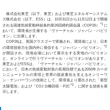
株式会社東芝（以下、東芝）および東芝エネルギーシステム
ズ株式会社（以下、ESS）は、10月31日から11月12日まで開催
*1
される国連気候変動枠組条約第26回締約国会議（COP26）
に
おいて、環境省が主催する「ヴァーチャル・ジャパン・パビリ
オン」に出展します。
COP26は、英国グラスゴーで実施され、環境省により、日本
*2
の環境技術力を国内外に発信する「ジャパン・パビリオン」
が開設され、現地会場において展示をする実地のパビリオン
と、オンラインで行うヴァーチャル・パビリオンがあります。
東芝およびESSは、「ヴァーチャル・ジャパン・パビリオン」
において、日本の気候変動対策の長期目標である2050年カーボ
ンニュートラルの実現と世界の脱炭素化を支えるオンリーワ
ン・ナンバーワンの技術として、環境省より選出された「新型
*3
太陽電池」および「CO
分離回収・P2C
」に関する技術を展
2
示します。