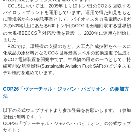
CCUSにおいては、2009年より10トン/日のCO
を回収する
2
パイロットプラントを運用しています。運用で得た知見をもと
に環境省からの委託事業として、バイオマス火力発電所の排ガ
スの50%以上にあたる600トン/日のCO
を分離回収する世界初
2
*5
の大規模BECCS
対応設備を建設し、2020年に運用を開始し
ました。
P2Cでは、環境省の支援のもと、人工光合成技術をベースに
化成品の原材料となるCOを世界最高レベルの変換速度で生成す
るCO
電解装置を開発中です。生成物の用途の一つとして、持
2
続可能な航空燃料(Sustainable Aviation Fuel: SAF)のビジネスモ
デル検討を進めています。
COP26「ヴァーチャル・ジャパン・パビリオン」の参加方
法
以下の公式ウェブサイトより参加登録をお願いします。（参加
登録は無料です。）
COP26「ヴァーチャル・ジャパン・パビリオン」の公式ウェブ
サイト：