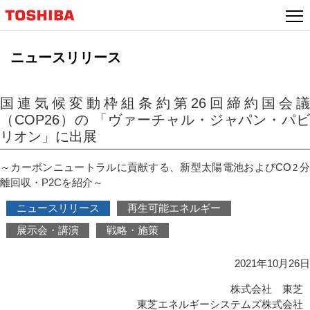
本
文
へ
ニュースリリース
ジ
ャ
ン
国連気候変動枠組条約第26回締約国会議
プ
（COP26）の 「ヴァーチャル・ジャパン・パビ
リオン」に出展
～カーボンニュートラルに貢献する、新型太陽電池およびCO
2
離回収・P2Cを紹介～
ニュースリリース
再生可能エネルギー
展示会・講演
戦略・施策
2021年10月26日
株式会社 東芝
東芝エネルギーシステムズ株式会社