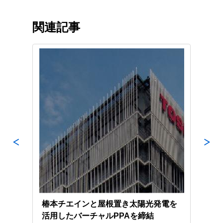
関連記事
 中尾
椿本チエインと屋根置き太陽光発電を
京極
て
活用したバーチャルPPAを締結
電シ