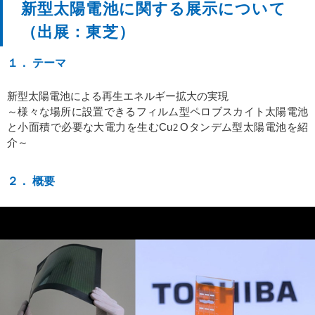
新型太陽電池に関する展示について
（出展：東芝）
１． テーマ
新型太陽電池による再生エネルギー拡大の実現
～様々な場所に設置できるフィルム型ペロブスカイト太陽電池
と小面積で必要な大電力を生むCu
Oタンデム型太陽電池を紹
2
介～
２． 概要