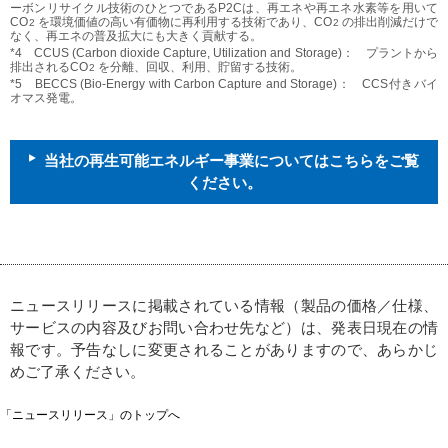
ーボンリサイクル技術のひとつであるP2Cは、再エネや再エネ水素等を用いて
CO
を環境価値の高い有価物に再利用する技術であり、CO
の排出削減だけで
2
2
なく、再エネの普及拡大にも大きく貢献する。
*4 CCUS (Carbon dioxide Capture, Utilization and Storage)： プラントから
排出されるCO
を分離、回収、利用、貯留する技術。
2
*5 BECCS (Bio-Energy with Carbon Capture and Storage)： CCS付きバイ
オマス発電。
当社の再生可能エネルギー事業についてはこちらをご覧
ください。
ニュースリリースに掲載されている情報（製品の価格／仕様、
サービスの内容及びお問い合わせ先など）は、発表日現在の情
報です。予告なしに変更されることがありますので、あらかじ
めご了承ください。
「ニュースリリース」のトップへ