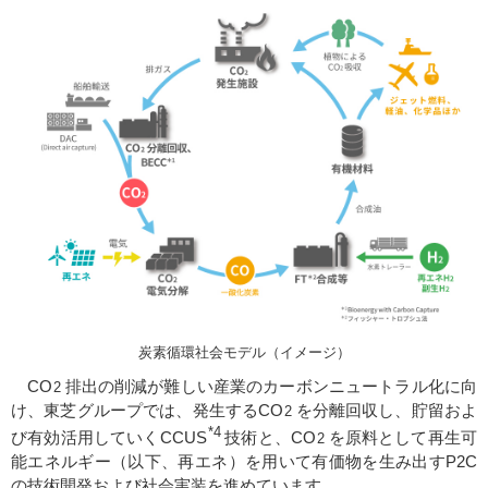
炭素循環社会モデル（イメージ）
CO
排出の削減が難しい産業のカーボンニュートラル化に向
2
け、東芝グループでは、発生するCO
を分離回収し、貯留およ
2
*4
び有効活用していくCCUS
技術と、CO
を原料として再生可
2
能エネルギー（以下、再エネ）を用いて有価物を生み出すP2C
の技術開発および社会実装を進めています。