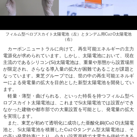
フィルム型ペロブスカイト太陽電池（左）とタンデム用Cu
O太陽電池
2
（右）
カーボンニュートラルに向けて、再生可能エネルギーの主力
電源化が求められています。しかし、太陽電池において、現在
主流のであるシリコン(Si)太陽電池は、重量や形態から設置場所
が限定され、さらなる導入量の拡大が困難であることが課題と
なっています。東芝グループでは、世の中の再生可能エネルギ
ーによる発電量の拡大を目的とした新型太陽電池を開発してい
ます。
軽量・薄型・曲げられる、といった特長を持つフィルム型ペ
ロブスカイト太陽電池は、これまでSi太陽電池では設置ができ
なかった建物や都市部での大量設置を可能とし、発電量の拡大
を実現します。
また、東芝が初めて透明化に成功した亜酸化銅(Cu
O)太陽電
2
池と、Si太陽電池を積層したCu
Oタンデム型太陽電池は、そ
2
の高い発電効率により、小さい設置面積で大電力を供給できる