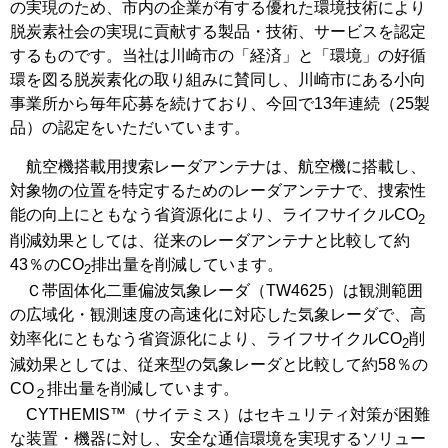
の実現のため、市内の企業が有する優れた環境技術により
脱炭素社会の実現に貢献する製品・技術、サービスを認定
するものです。当社は川崎市の「経済」と「環境」の好循
環を図る脱炭素化の取り組みに賛同し、川崎市にある小向
事業所から毎年応募を続けており、今回で13年連続（25製
品）の認定をいただいています。
航空機搭載用捜索レーダアンテナは、航空機に搭載し、
対象物の位置を特定するためのレーダアンテナで、捜索性
能の向上にともなう省資源化により、ライフサイクルCO
2
削減効果としては、従来のレーダアンテナと比較して約
43％のCO
排出量を削減しています。
2
Ｃ帯固体化二重偏波気象レーダ（TW4625）は観測範囲
の広域化・観測速度の高速化に対応した気象レーダで、高
効率化にともなう省資源化により、ライフサイクルCO
削
2
減効果としては、従来型の気象レーダと比較して約58％の
CO
排出量を削減しています。
２
CYTHEMIS™（サイテミス）はセキュリティ対策が困難
な装置・機器に対し、安全な通信環境を実現するソリュー