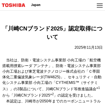
本
文
へ
ジ
ャ
「川崎CNブランド2025」認定取得につ
ン
いて
プ
2025年11月13日
当社は、防衛・電波システム事業部 小向工場の「航空機
搭載用捜索レーダ アンテナ」、防衛・電波システム事業部
小向工場および東芝電波テクノロジー株式会社の「Ｃ帯固
体化二重偏波気象レーダ(TW4625)」、セキュリティ・自動
化システム事業部 小向工場の「CYTHEMIS™（サイテミ
※1
ス）」の3製品について、川崎CNブランド等推進協議会
※2
から「川崎CNブランド2025
」の認定を受けました。
本認定は、川崎市が2050年までのカーボンニュートラル