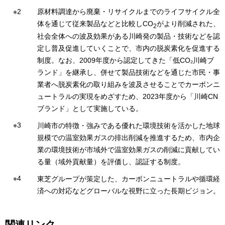
原材料調達から廃棄・リサイクルまでのライフサイクル全
体を通じて従来製品などと比較しCO
がより削減された、
2
社会全体への波及効果がある川崎発の製品・技術などを認
定し普及促進していくことで、市内の脱炭素化を促進する
制度。なお、2009年度から認定してきた「低CO₂川崎ブ
ランド」を継承し、併せて製品技術などを通じた市民・事
業者へ脱炭素化の取り組みを波及させることでカーボンニ
ュートラルの実現をめざすため、2023年度から「川崎CN
ブランド」として実施している。
川崎市の特徴・強みである優れた環境技術を活かした地球
規模での温室効果ガスの排出削減を推進するため、市内企
業の環境技術が市域外で温室効果ガスの削減に貢献してい
る量（域外貢献量）を評価し、認証する制度。
東芝グループが策定した、カーボンニュートラルや循環経
済への対応などグローバルな視野に立った長期ビジョン。
関連リンク