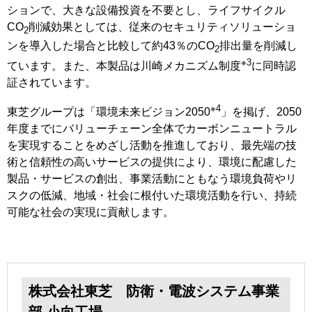
ションで、大きな設備投資を不要とし、ライフサイクル
CO
削減効果としては、従来のセキュリティソリューショ
2
ンを導入した場合と比較して約43％のCO
排出量を削減し
2
※3
ています。また、本製品は川崎メカニズム制度
に同時認
証されています。
※4
東芝グループは「環境未来ビジョン2050
」を掲げ、2050
年度までにバリューチェーン全体でカーボンニュートラル
を実現することをめざし活動を推進しており、最先端の技
術と信頼性の高いサービスの提供により、環境に配慮した
製品・サービスの創出、事業活動にともなう環境負荷やリ
スクの低減、地域・社会に根付いた環境活動を行い、持続
可能な社会の実現に貢献します。
株式会社東芝 防衛・電波システム事業