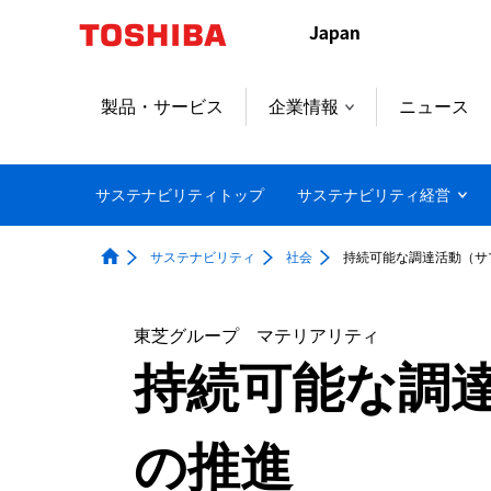
本
文
へ
ジ
製品・サービス
企業情報
ニュース
ャ
ン
プ
サステナビリティトップ
サステナビリティ経営
サステナビリティ
社会
持続可能な調達活動（サ
東芝グループ マテリアリティ
持続可能な調
の推進