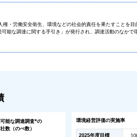
人権・労働安全衛生、環境などの社会的責任を果たすことを目
00「持続可能な調達に関する手引き」が発行され、調達活動のなか
績
※
環境経営評価の実施率
続可能な調達調査
の
施社数（のべ数）
2025年度目標
10