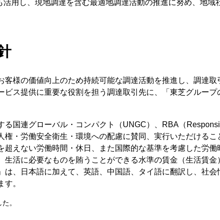
t Office ：IPO ) も活用し、現地調達を含む最適地調達活動の推進に
針
お客様の価値向上のため持続可能な調達活動を推進し、調達取
ービス提供に重要な役割を担う調達取引先に、「東芝グループ
連グローバル・コンパクト（UNGC）、RBA（Responsible Bus
人権・労働安全衛生・環境への配慮に賛同、実行いただけるこ
を超えない労働時間・休日、また国際的な基準を考慮した労働
、生活に必要なものを賄うことができる水準の賃金（生活賃金
」は、日本語に加えて、英語、中国語、タイ語に翻訳し、社会
ます。
した。