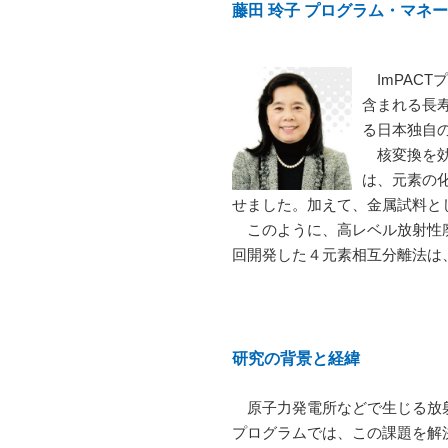
藤田 玲子 プログラム・マネ
ImPAC
含まれる長
る日本独自
核変換を効率
は、元素の
せました。加えて、金属試料と
このように、高レベル放射性廃
回開発した４元素相互分離法は
研究の背景と経緯
原子力発電所などで生じる放射
プログラムでは、この課題を解