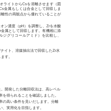
オライトからCsを溶離させます（図
Cs金属もしくは合金として回収しま
溶離性の両観点から優れていることが
オン濃度（pH）を調整し、Zrを水酸
r金属として回収します。有機相に添
クチルジグリコールアミド）を比較し、
ナイト、溶媒抽出法で回収したZr水
します。
た。開発した分離回収法は、高レベル
率を得られることを確認しました。
率の高い条件を見いだします。分離
い、実用化を目指します。