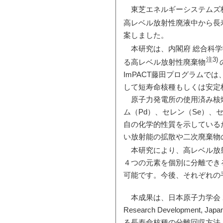
東芝エネルギーシステムズ株
高レベル放射性廃液中から長寿
案しました。
本研究は、内閣府 総合科学
注3)
る高レベル放射性廃棄物
ImPACT藤田プログラムで
して短寿命核種もしくは安定
原子力発電所の使用済み核燃
ム（Pd）、セレン（Se）、
自の化学的性質を示している
い放射能の拡散や二次廃棄物
本研究により、高レベル放
４つの元素を個別に分離でき
可能です。今後、それぞれの
本成果は、日本原子力学会 2018
Research Developme
る長寿命核種の分離回収方法（出願