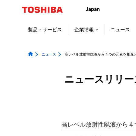
本
文
へ
ジ
製品・サービス
企業情報
ニュース
ャ
ン
プ
ニュース
高レベル放射性廃液から４つの元素を相互
ニュースリリー
高レベル放射性廃液から４