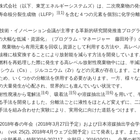
式会社（以下、東芝エネルギーシステムズ）は、二次廃棄物の発
注1)
命核分裂生成物（LLFP）
を含む４つの元素を個別に化学分
技術・イノベーション会議が主導する革新的研究開発推進プログラム
の大幅な低減・資源化」（プログラム・マネージャー 藤田玲子）
は、廃棄物から有用元素を回収し資源として利用する方法や、高レベル
核種に核変換することにより放射能を減らす方法を開発しています
料を再処理した際に発生する高レベル放射性廃棄物中には、半減
セシウム（Cs）、ジルコニウム（Zr）などの元素が存在します。
ため、いくつかの分離法を併用する必要があります。一方、様々な
の大量発生が心配され、世界的にも進んでいない状況です。
注4)
注5)
注6)
射性廃液から電解法
、吸着法
や溶媒抽出法
を用いて、
る手法を開発しました。分離法ごとに液性をほとんど変えずに、二
手法を組み合わせた実験により、実用化に向けた道筋をつけます。
年春の年会（2018年3月27日予定）および日本溶媒抽出学会学会誌『Solve
nt, Japan』（vol. 25(2), 2018年4月ウェブ公開予定）にて発表
番号：特願2016-207117、出願日：2016/10/21）、金属の