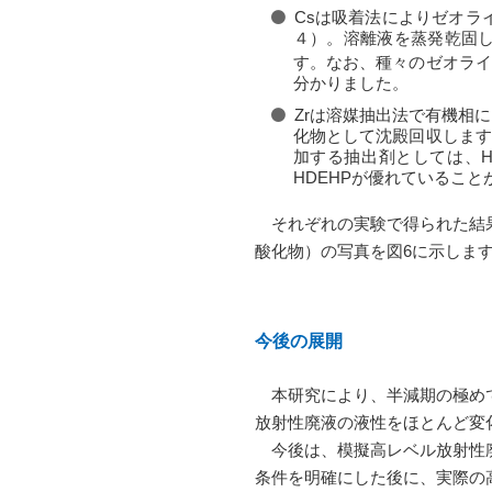
Csは吸着法によりゼオラ
４）。溶離液を蒸発乾固し
す。なお、種々のゼオラ
分かりました。
Zrは溶媒抽出法で有機相
化物として沈殿回収します
加する抽出剤としては、H
HDEHPが優れていること
それぞれの実験で得られた結果
酸化物）の写真を図6に示しま
今後の展開
本研究により、半減期の極めて
放射性廃液の液性をほとんど変
今後は、模擬高レベル放射性廃
条件を明確にした後に、実際の