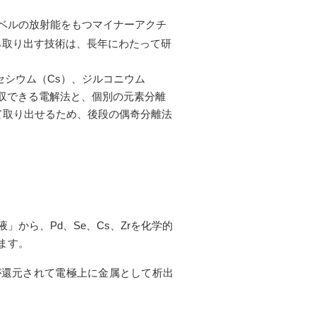
ベルの放射能をもつマイナーアクチ
ら取り出す技術は、長年にわたって研
セシウム（Cs）、ジルコニウム
収できる電解法と、個別の元素分離
て取り出せるため、後段の偶奇分離法
ら、Pd、Se、Cs、Zrを化学的
ます。
とSeが還元されて電極上に金属として析出