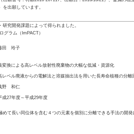
2/27）を出願しています。
・研究開発課題によって得られました。
グラム（ImPACT）
藤田 玲子
核変換による高レベル放射性廃棄物の大幅な低減・資源化
高レベル廃液からの電解法と溶媒抽出法を用いた長寿命核種の分離
浅野 和仁
平成27年度～平成29年度
めて長い同位体を含む４つの元素を個別に分離できる手法の開発