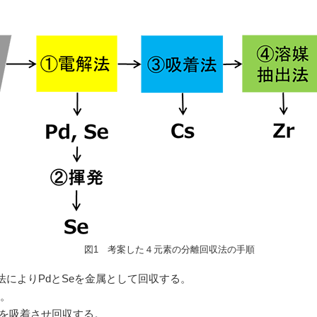
図1 考案した４元素の分離回収法の手順
によりPdとSeを金属として回収する。
る。
sを吸着させ回収する。