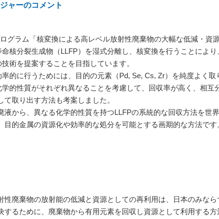
ージャーのコメント
Tプログラム「核変換による高レベル放射性廃棄物の大幅な低減・資
寿命核分裂生成物（LLFP）を湿式分離し、核変換を行うことによ
の技術を提案することを目指しています。
的に行うためには、目的の元素（Pd, Se, Cs, Zr）を純度よ
化学的性質がそれぞれ異なることを考慮して、回収率が高く、相互
して取り出す方法も考案しました。
液から、異なる化学的性質を持つLLFPの系統的な回収方法を世
、目的金属の資源化や効率的な処分を可能とする画期的な方法です
性廃棄物の放射能の低減と資源としての再利用は、日本のみならず世
決するために、廃棄物から有用元素を回収し資源として利用する方法