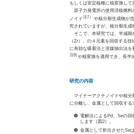
もしくは安定核種に核変換して
原子力発電所の使用済核燃料か
注7）
ノイド
や核分裂生成物が
究されていますが、核分裂生成
そこで、本研究では、半減期が数
（Zr）、の４元素を回収する
に有効な吸着法と溶媒抽出法を
注8)
や核変換を適用でき、長半
研究の内容
マイナーアクチノイドや核分裂
に分離し、金属として回収する
電解法によるPd、Seの回収
します（図2）。
金属として析出させたSe