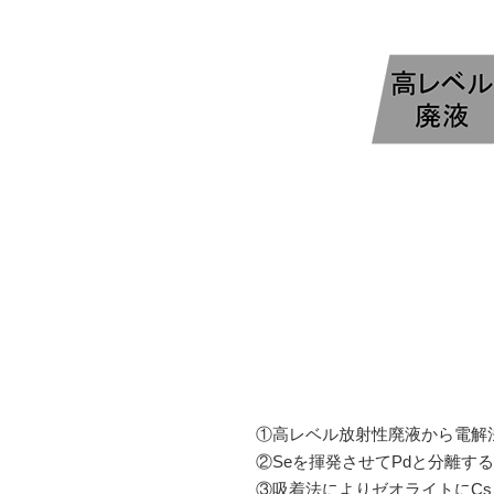
①高レベル放射性廃液から電解法
②Seを揮発させてPdと分離す
③吸着法によりゼオライトにC