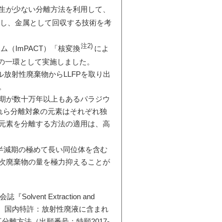
生が少ない分離方法を利用して、
離し、金属として回収する技術を考
注2)
（ImPACT）「核変換
によ
の一環として実施しました。
放射性廃棄物からLLFPを取り出
。
期が数十万年以上もあるパラジウ
これら分離対象の元素はそれぞれ独
元素を分離する方法の適用は、高
半減期の極めて長い同位体を含む
次廃棄物の量を極力抑えることが
nt Extraction and
します。また、国内特許：放射性廃液に含まれ
相互分離方法（出願番号：特願2017-