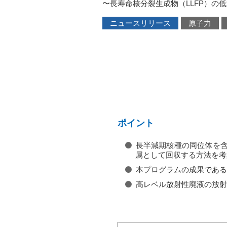
〜長寿命核分裂生成物（LLFP）の
ニュースリリース
原子力
ポイント
長半減期核種の同位体を含
属として回収する方法を考
本プログラムの成果である
高レベル放射性廃液の放射