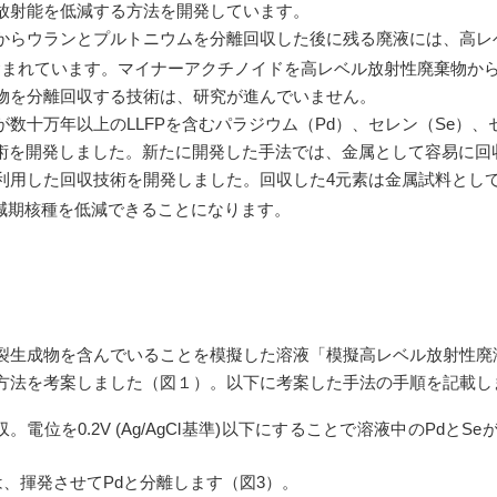
放射能を低減する方法を開発しています。
らウランとプルトニウムを分離回収した後に残る廃液には、高レ
含まれています。マイナーアクチノイドを高レベル放射性廃棄物か
物を分離回収する技術は、研究が進んでいません。
十万年以上のLLFPを含むパラジウム（Pd）、セレン（Se）、
技術を開発しました。新たに開発した手法では、金属として容易に回
利用した回収技術を開発しました。回収した4元素は金属試料とし
減期核種を低減できることになります。
生成物を含んでいることを模擬した溶液「模擬高レベル放射性廃液」か
方法を考案しました（図１）。以下に考案した手法の手順を記載し
。電位を0.2V (Ag/AgCl基準)以下にすることで溶液中のPd
は、揮発させてPdと分離します（図3）。