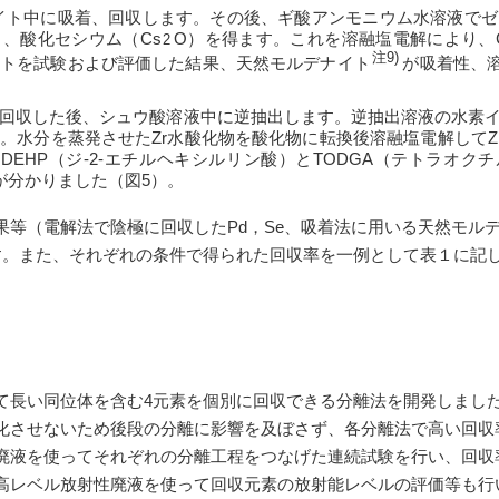
イト中に吸着、回収します。その後、ギ酸アンモニウム水溶液でゼ
、酸化セシウム（Cs
O）を得ます。これを溶融塩電解により、
2
注9)
イトを試験および評価した結果、天然モルデナイト
が吸着性、
に回収した後、シュウ酸溶液中に逆抽出します。逆抽出溶液の水素イ
。水分を蒸発させたZr水酸化物を酸化物に転換後溶融塩電解してZ
DEHP（ジ-2-エチルヘキシルリン酸）とTODGA（テトラオ
が分かりました（図5）。
等（電解法で陰極に回収したPd，Se、吸着法に用いる天然モルデ
す。また、それぞれの条件で得られた回収率を一例として表１に記
長い同位体を含む4元素を個別に回収できる分離法を開発しまし
化させないため後段の分離に影響を及ぼさず、各分離法で高い回収
液を使ってそれぞれの分離工程をつなげた連続試験を行い、回収
高レベル放射性廃液を使って回収元素の放射能レベルの評価等も行