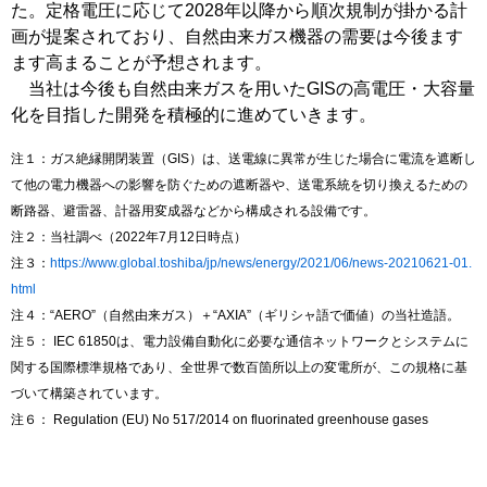
た。定格電圧に応じて2028年以降から順次規制が掛かる計
画が提案されており、自然由来ガス機器の需要は今後ます
ます高まることが予想されます。
当社は今後も自然由来ガスを用いたGISの高電圧・大容量
化を目指した開発を積極的に進めていきます。
注１：ガス絶縁開閉装置（GIS）は、送電線に異常が生じた場合に電流を遮断し
て他の電力機器への影響を防ぐための遮断器や、送電系統を切り換えるための
断路器、避雷器、計器用変成器などから構成される設備です。
注２：当社調べ（2022年7月12日時点）
注３：
https://www.global.toshiba/jp/news/energy/2021/06/news-20210621-01.
html
注４：“AERO”（自然由来ガス）＋“AXIA”（ギリシャ語で価値）の当社造語。
注５： IEC 61850は、電力設備自動化に必要な通信ネットワークとシステムに
関する国際標準規格であり、全世界で数百箇所以上の変電所が、この規格に基
づいて構築されています。
注６： Regulation (EU) No 517/2014 on fluorinated greenhouse gases