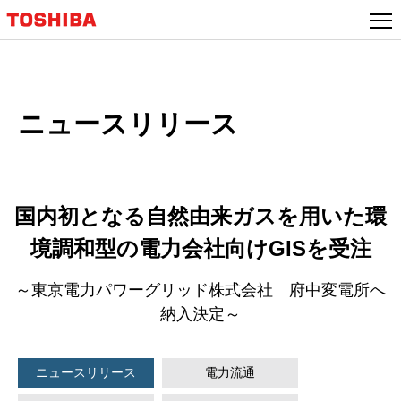
本
文
へ
ジ
ャ
ニュースリリース
ン
プ
国内初となる自然由来ガスを用いた環
境調和型の電力会社向けGISを受注
～東京電力パワーグリッド株式会社 府中変電所へ
納入決定～
ニュースリリース
電力流通