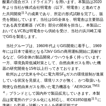
酸素の混合ガス（ドライエア）を用います。本製品は2020
年より当社が株式会社明電舎（以下、明電舎）と進めてき
注３
た共同開発
の成果であり、所定の形式試験を完了し、販
売を開始しています。当社はGIS全体を、明電舎は主要部品
である真空遮断器（VCB）部分の開発を担当し、本製品に
おいてもVCBは明電舎から供給を受け、当社の浜川崎工場
でGISを製造します。
当社グループは、1960年代よりGIS開発に着手し、1969
年には日本で最初となる72kV GISの商用運転開始に貢献す
るなど、GIS全体の製品開発ノウハウを多く持っています。
一方、環境負荷低減対策として、自然由来ガスを用いた機
器の研究開発を15年以上行ってきております。
欧州および北米を中心に電力用SF
ガスの環境規制が進展
6
している状況を見据え、環境リスクが無く、かつ取扱いも
TM注
簡便な自然由来ガスを用いた電力機器を「AEROXIA
４
」ブランドとして国内外で製品拡充していきます。本製
注５
品は変電所のデジタル化にも対応し、IEC61850規格
に
準拠した監視・診断システムを搭載可能です。