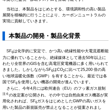
当社は、本製品をはじめとする、環境調和性の高い製品
展開を積極的に行うことにより、カーボンニュートラルの
実現に貢献していきます。
本製品の開発・製品化背景
SF
は化学的に安定で、かつ高い絶縁性能や大電流遮断能
6
力に優れていることから、絶縁媒体として過去50年以上に
わたり全世界のGISを含む高電圧変電機器に多く用いられて
きました。しかしながらSF
はCO
に比べて25,200 倍の高
6
2
い地球温暖化係数（GWP）を有することから、最近では各
国でSF
を使用しない機器の開発が進んでいます。
6
さらに、今年4月には欧州連合（EU）のフッ素ガス規制
注６
の改定案が公開され、その中では自然由来ガス機器が実
用化されれば、SF
ガスをはじめとしたGWPの高いガスを
6
用いた製品の新規販売が禁止となることが提案されまし