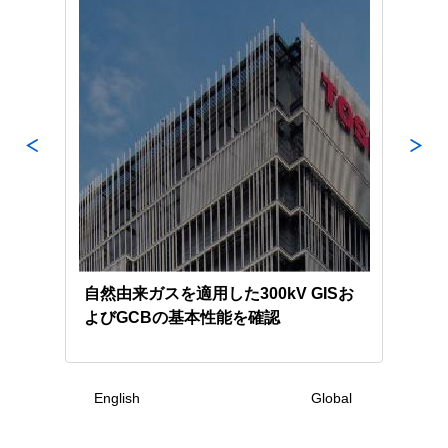
波数
自然由来ガスを適用した300kV GISお
変電
よびGCBの基本性能を確認
よび
業務
English
Global