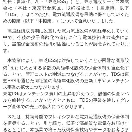
社長：畠澤守、以下「東芝ESS」）と、東京電設サービス株式
会社（本社：東京都台東区、取締役社長：手島康博、以下
「TDS」）はこのたび、電力流通設備を最適に保全していくた
めの協業（以下「本協業」）について合意いたしました。
高度経済成長期に設置した電力流通設備が高経年化していく
中で、今後の少子高齢化の進行に伴う電気技術者の減少によ
り、設備保全技術の維持が困難になることが懸念されておりま
す。
本協業により、東芝ESSは維持していくことが困難な廃形設
*
備
をはじめとする多数の高経年化設備の保全体制を適正化す
ることで、管理コストの削減につなげることができ、TDSは東
芝ESSを通じた同社製の高経年化設備の更新工事やメンテナン
ス事業の拡大につながります。
東電PGはメンテナンス費用の上昇を抑えつつ、設備の保全レベ
ルを維持することができるとともに、TDSの事業を通じてグル
ープ全体での売上の拡大につながります。
３社は、持続可能でフレキシブルな電力流通設備の保全体制
を構築することで、引き続き、低廉で高品質な電気をお届けす
るとともに、本協業で培った設備保全技術やデータをお客さま