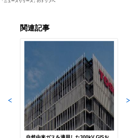
「ニュースリリース」のトップへ
関連記事
波数
自然由来ガスを適用した300kV GISお
変電