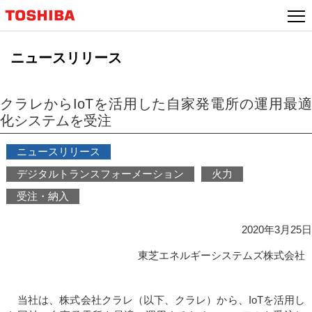
本
文
へ
ニュースリリース
ジ
ャ
ン
クラレからIoTを活用した自家発電所の運用最適
プ
化システムを受注
ニュースリリース
デジタルトランスフォーメーション
火力
受注・納入
2020年3月25日
東芝エネルギーシステムズ株式会社
当社は、株式会社クラレ（以下、クラレ）から、IoTを活用し