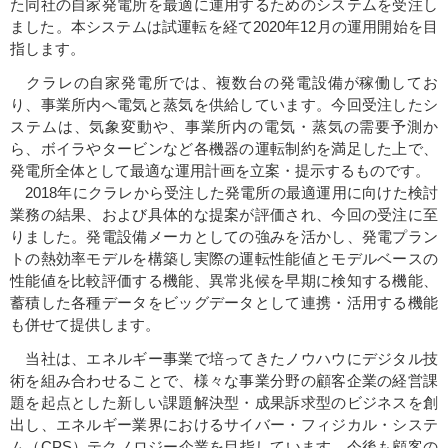
た同社の自家発電所を最適に運用するためのシステムを受注し
ました。本システムは試運転を経て2020年12月の運用開始を目
指します。
クラレの自家発電所では、複数台の発電設備が稼働してお
り、事業所内へ電気と蒸気を供給しています。今回受注したシ
ステムは、気象変動や、事業所内の電気・蒸気の需要予測か
ら、ボイラやタービンなど各機器の運転制約を満足した上で、
発電所全体として最適な運用計画を立案・提示するものです。
2018年にクラレから受注した発電所の最適運用に向けた検討
業務の結果、および具体的な提案が評価され、今回の受注に至
りました。発電設備メーカとしての強みを活かし、発電プラン
トの熱効率モデルを構築し実際の運転性能値とモデルベースの
性能値を比較評価する機能、異常兆候を早期に検知する機能、
蓄積した各種データをビッグデータとして連携・活用する機能
も併せて提供します。
当社は、エネルギー事業で培ってきたノウハウにデジタル技
術を組み合わせることで、様々な事業分野の顧客企業の経営課
題を起点とした新しい課題解決型・成果訴求型のビジネスを創
出し、エネルギー業界におけるサイバー・フィジカル・システ
ム（CPS）テクノロジー企業を目指しています。今後も顧客の