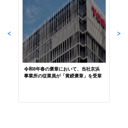
磁場コ
令和8年春の褒章において、当社京浜
Saa
事業所の従業員が「黄綬褒章」を受章
En