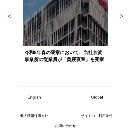
火力
令和8年春の褒章において、当社京浜
東芝
機を
事業所の従業員が「黄綬褒章」を受章
地域
のC
け覚
English
Global
個人情報保護方針
サイトのご利用条件
お問い合わせ