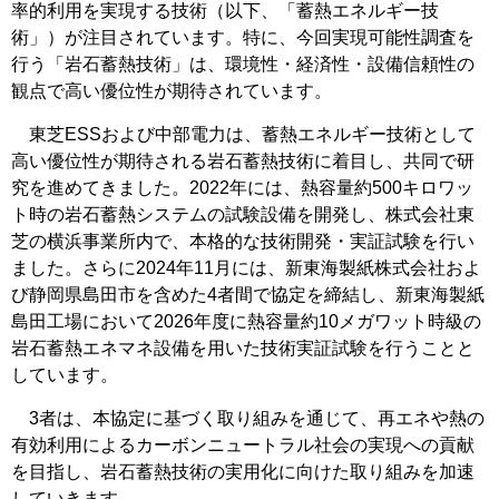
率的利用を実現する技術（以下、「蓄熱エネルギー技
術」）が注目されています。特に、今回実現可能性調査を
行う「岩石蓄熱技術」は、環境性・経済性・設備信頼性の
観点で高い優位性が期待されています。
東芝ESSおよび中部電力は、蓄熱エネルギー技術として
高い優位性が期待される岩石蓄熱技術に着目し、共同で研
究を進めてきました。2022年には、熱容量約500キロワッ
ト時の岩石蓄熱システムの試験設備を開発し、株式会社東
芝の横浜事業所内で、本格的な技術開発・実証試験を行い
ました。さらに2024年11月には、新東海製紙株式会社およ
び静岡県島田市を含めた4者間で協定を締結し、新東海製紙
島田工場において2026年度に熱容量約10メガワット時級の
岩石蓄熱エネマネ設備を用いた技術実証試験を行うことと
しています。
3者は、本協定に基づく取り組みを通じて、再エネや熱の
有効利用によるカーボンニュートラル社会の実現への貢献
を目指し、岩石蓄熱技術の実用化に向けた取り組みを加速
していきます。