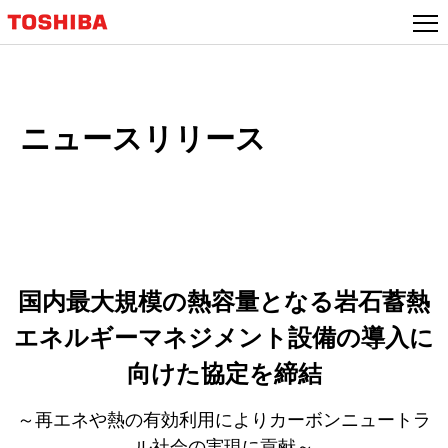
本
文
へ
ジ
ャ
ニュースリリース
ン
プ
国内最大規模の熱容量となる岩石蓄熱
エネルギーマネジメント設備の導入に
向けた協定を締結
～再エネや熱の有効利用によりカーボンニュートラ
ル社会の実現に貢献～