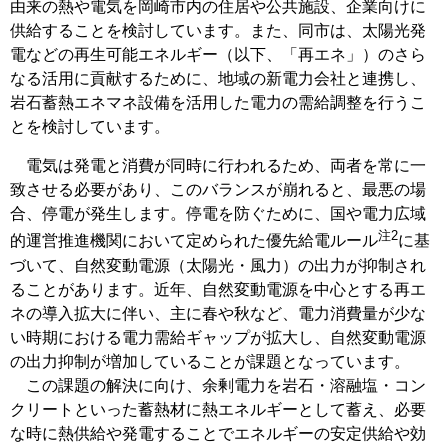
由来の熱や電気を岡崎市内の住居や公共施設、企業向けに
供給することを検討しています。また、同市は、太陽光発
電などの再生可能エネルギー（以下、「再エネ」）のさら
なる活用に貢献するために、地域の新電力会社と連携し、
岩石蓄熱エネマネ設備を活用した電力の需給調整を行うこ
とを検討しています。
電気は発電と消費が同時に行われるため、両者を常に一
致させる必要があり、このバランスが崩れると、最悪の場
合、停電が発生します。停電を防ぐために、国や電力広域
注2
的運営推進機関において定められた優先給電ルール
に基
づいて、自然変動電源（太陽光・風力）の出力が抑制され
ることがあります。近年、自然変動電源を中心とする再エ
ネの導入拡大に伴い、主に春や秋など、電力消費量が少な
い時期における電力需給ギャップが拡大し、自然変動電源
の出力抑制が増加していることが課題となっています。
この課題の解決に向け、余剰電力を岩石・溶融塩・コン
クリートといった蓄熱材に熱エネルギーとして蓄え、必要
な時に熱供給や発電することでエネルギーの安定供給や効