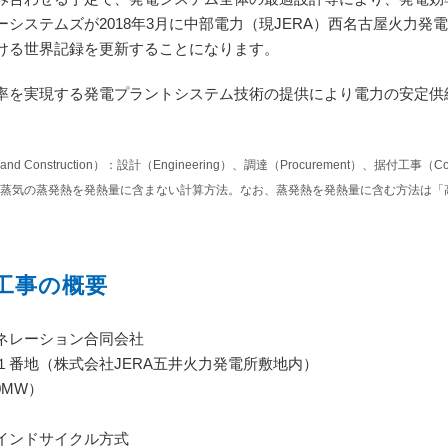
システムズが2018年3月に中部電力（現JERA）西名古屋火力発電
ける世界記録を更新することになります。
を実現する発電プラントシステム技術の提供により電力の安定供
t and Construction）：設計（Engineering）、調達（Procurement）、据付工事（Con
蒸気の蒸発熱を発熱量に含まない計算方法。なお、蒸発熱を発熱量に含む方法は「
工事の概要
ネレーション合同会社
１番地（株式会社JERA五井火力発電所敷地内）
0MW）
インドサイクル方式