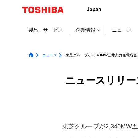
本
文
へ
ジ
製品・サービス
企業情報
ニュース
ャ
ン
プ
ニュース
東芝グループが2,340MW五井火力発電所
ニュースリリー
東芝グループが2,340M