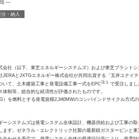
現 ―
受注・納入
会社（以下、東芝エネルギーシステムズ）および東芝プラントシ
JERAとJXTGエネルギー株式会社が共同出資する「五井ユナイ
注１
ついて、土木建築工事と発電設備工事一式をEPC
で受注しまし
ス体制等、総合的な経済性が評価されたものです。
）を燃料とする発電規模2,340MWのコンバインドサイクル方式の
ーシステムズは発電システム全体設計、機器供給および工事の取
します。ゼネラル・エレクトリック社製の最新鋭ガスタービンと東
み合わせる予定で、発電システム全体の最適設計等により、発電効率