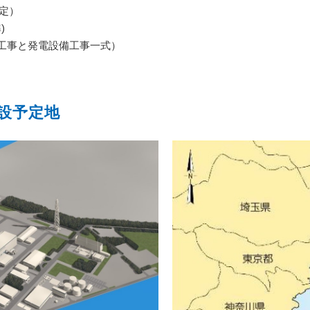
予定）
)
築工事と発電設備工事一式）
設予定地