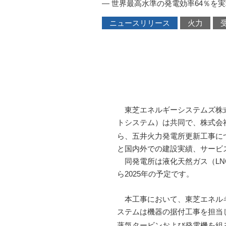
― 世界最高水準の発電効率64％を実
ニュースリリース
火力
東芝エネルギーシステムズ株式
トシステム）は共同で、株式会社
ら、五井火力発電所更新工事に
と国内外での建設実績、サービ
同発電所は液化天然ガス（LNG
ら2025年の予定です。
本工事において、東芝エネルギ
ステムは機器の据付工事を担当
蒸気タービンおよび発電機を組