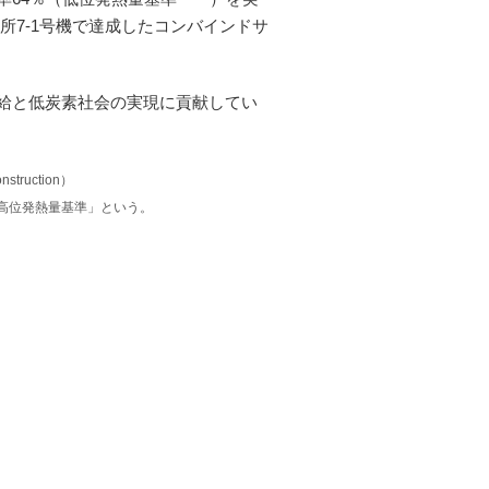
所7-1号機で達成したコンバインドサ
給と低炭素社会の実現に貢献してい
struction）
高位発熱量基準」という。