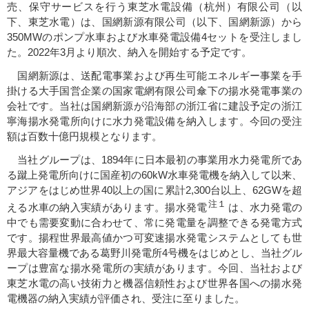
売、保守サービスを行う東芝水電設備（杭州）有限公司（以
下、東芝水電）は、国網新源有限公司（以下、国網新源）から
350MWのポンプ水車および水車発電設備4セットを受注しまし
た。2022年3月より順次、納入を開始する予定です。
国網新源は、送配電事業および再生可能エネルギー事業を手
掛ける大手国営企業の国家電網有限公司傘下の揚水発電事業の
会社です。当社は国網新源が沿海部の浙江省に建設予定の浙江
寧海揚水発電所向けに水力発電設備を納入します。今回の受注
額は百数十億円規模となります。
当社グループは、1894年に日本最初の事業用水力発電所であ
る蹴上発電所向けに国産初の60kW水車発電機を納入して以来、
アジアをはじめ世界40以上の国に累計2,300台以上、62GWを超
注１
える水車の納入実績があります。揚水発電
は、水力発電の
中でも需要変動に合わせて、常に発電量を調整できる発電方式
です。揚程世界最高値かつ可変速揚水発電システムとしても世
界最大容量機である葛野川発電所4号機をはじめとし、当社グル
ープは豊富な揚水発電所の実績があります。今回、当社および
東芝水電の高い技術力と機器信頼性および世界各国への揚水発
電機器の納入実績が評価され、受注に至りました。