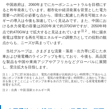
中国政府は、2060年までにカーボンニュートラルを目標にす
ると昨年発表しています。都市化や経済発展を背景とした電力
需要への対応が必要な点から、環境に配慮した再生可能エネル
ギーの導入は今後も加速していく見込みです。また、中国にお
ける水力発電の容量は2020年末で約370GWですが、2050年時
注２
点で約470GWまで拡大すると見込まれています
。特に揚水
発電は増加する再生可能エネルギーの調整力としての役割の観
点からも、ニーズが高まっています。
当社グループは、さまざまな流量・落差・出力帯に応じた水
車および発電機のラインアップを有しており、今後も、高品質
な製品を中国や東南アジアやアフリカなどグローバルに展開
し、受注拡大を目指します。
注１：上下に貯水池を設け、電気の使用量が比較的少ない時間帯に下池から上
池にポンプ水車で水をくみ上げ、電気の使用量が多い時間帯に上池から下池に
水を落とすことによってポンプ水車を水の力で回し直結している発電電動機で
発電する方式。
注２：出典：中国 国家エネルギー局