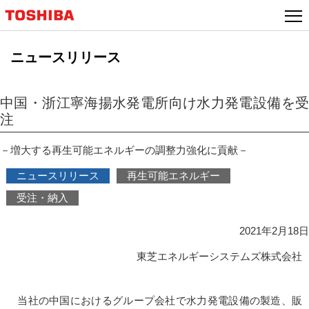
本
文
へ
ニュースリリース
ジ
ャ
ン
中国・浙江寧海揚水発電所向け水力発電設備を受
プ
注
－増大する再生可能エネルギーの調整力強化に貢献－
ニュースリリース
再生可能エネルギー
受注・納入
2021年2月18日
東芝エネルギーシステムズ株式会社
当社の中国におけるグループ会社で水力発電設備の製造、販