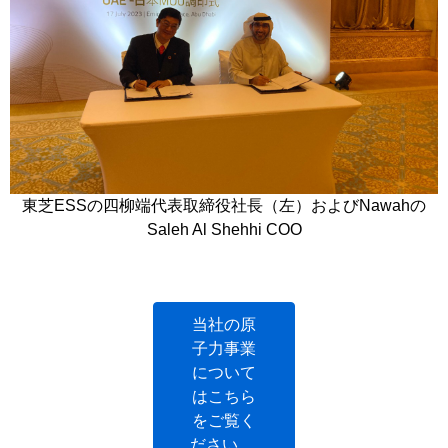
東芝ESSの四柳端代表取締役社長（左）およびNawahの
Saleh Al Shehhi COO
当社の原
子力事業
について
はこちら
をご覧く
ださい。