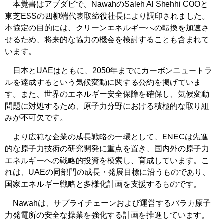
本覚書はアブダビで、NawahのSaleh Al Shehhi COOと
東芝ESSの四柳端代表取締役社長により調印されました。
本協定の目的には、クリーンエネルギーへの転換を加速さ
せるため、将来的な協力の機会を検討することも含まれて
います。
日本とUAEはともに、2050年までにカーボンニュートラ
ルを達成するという気候変動に関する公約を掲げていま
す。また、世界のエネルギー安全保障を確保し、気候変動
問題に対処するため、原子力分野における積極的な取り組
みが不可欠です。
より広範な企業の成長戦略の一環として、ENECは先進
的な原子力技術の研究開発に重点を置き、国内外の原子力
エネルギーへの戦略的投資を模索し、育成しています。こ
れは、UAEの同部門の成長・発展目標に沿うものであり、
国家エネルギー戦略と多様化計画を支援するものです。
Nawahは、サプライチェーンおよび運営するバラカ原子
力発電所の安全な操業を強化する計画を推進しています。