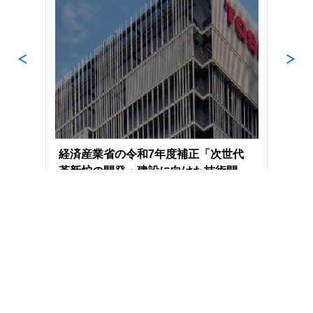
所の
経済産業省の令和7年度補正「次世代
令和
を開
革新炉の開発・建設に向けた技術開
事業
発・サプライチェーン構築支援事業」
に採択
English
Global
個人情報保護方針
サイトのご利用条件
お問い合わせ