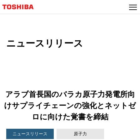
本
文
へ
ジ
ャ
ニュースリリース
ン
プ
アラブ首長国のバラカ原子力発電所向
けサプライチェーンの強化とネットゼ
ロに向けた覚書を締結
ニュースリリース
原子力