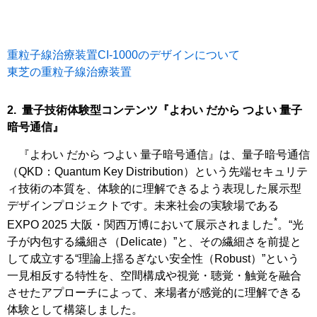
重粒子線治療装置CI-1000のデザインについて
東芝の重粒子線治療装置
2. 量子技術体験型コンテンツ『よわい だから つよい 量子
暗号通信』
『よわい だから つよい 量子暗号通信』は、量子暗号通信
（QKD：Quantum Key Distribution）という先端セキュリテ
ィ技術の本質を、体験的に理解できるよう表現した展示型
デザインプロジェクトです。未来社会の実験場である
*
EXPO 2025 大阪・関西万博において展示されました
。“光
子が内包する繊細さ（Delicate）”と、その繊細さを前提と
して成立する“理論上揺るぎない安全性（Robust）”という
一見相反する特性を、空間構成や視覚・聴覚・触覚を融合
させたアプローチによって、来場者が感覚的に理解できる
体験として構築しました。