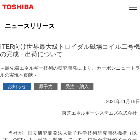
本
文
へ
ニュースリリース
ジ
ャ
ン
ITER向け世界最大級トロイダル磁場コイル二号機
プ
の完成・出荷について
～最先端エネルギー技術の研究開発により、カーボンニュートラ
ルの実現へ貢献～
お知らせ
原子力
受注・納入
2021年11月15日
東芝エネルギーシステムズ株式会社
当社が、国立研究開発法人量子科学技術研究開発機構（以
下、QST）より受託し製造している、核融合実験炉イーター