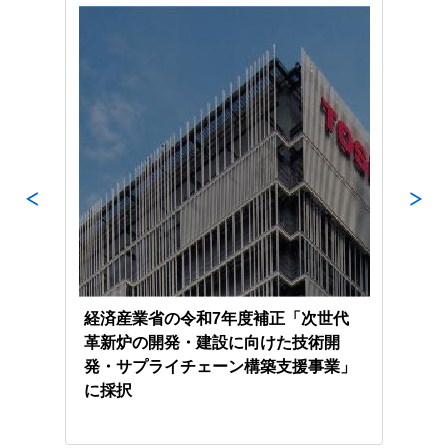
技術
経済産業省の令和7年度補正「次世代
令和
実証
革新炉の開発・建設に向けた技術開
事業
発・サプライチェーン構築支援事業」
に採択