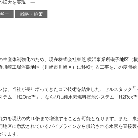
の拡大を実現 ―
ギー
戦略・施策
生産体制強化のため、現在株式会社東芝 横浜事業所磯子地区（横
浜川崎工場浮島地区（川崎市川崎区）に移転する工事をこの度開始し
注
は、当社が長年培ってきたコア技術を結集した、セルスタック
テム「H2One™」、ならびに純水素燃料電池システム「H2Rex
力を現状の約10倍まで増強することが可能となります。また、東
同地区に敷設されているパイプラインから供給される水素を直接製
がります。