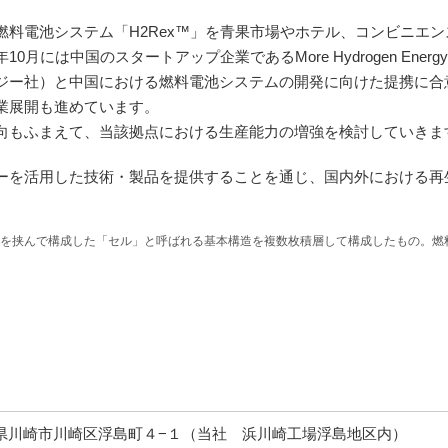
料電池システム「H2Rex™」を青果市場やホテル、コンビニエン
は中国のスタートアップ企業であるMore Hydrogen Energy Tech
ジー社）と中国における燃料電池システムの開発に向けた提携に合
業展開も進めています。
もふまえて、当該拠点における生産能力の増強を検討していきま
を活用した技術・製品を提供することを通じ、国内外における再
を挟んで構成した「セル」と呼ばれる基本構造を複数枚積層して構成したもの。燃
県川崎市川崎区浮島町４−１（当社 浜川崎工場浮島地区内）