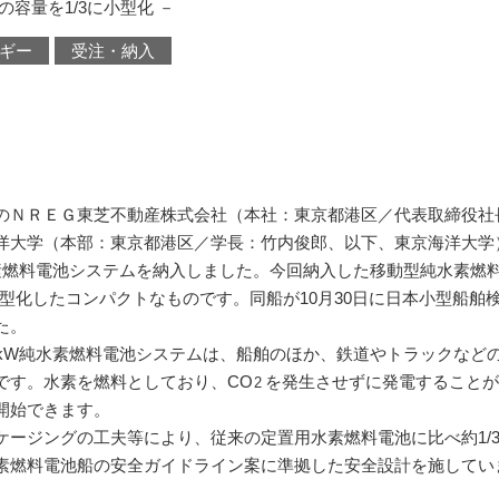
容量を1/3に小型化 －
ギー
受注・納入
ＮＲＥＧ東芝不動産株式会社（本社：東京都港区／代表取締役社長
洋大学（本部：東京都港区／学長：竹内俊郎、以下、東京海洋大学
水素燃料電池システムを納入しました。今回納入した移動型純水素燃
小型化したコンパクトなものです。同船が10月30日に日本小型船
た。
kW純水素燃料電池システムは、船舶のほか、鉄道やトラックなど
です。水素を燃料としており、CO
を発生させずに発電すること
2
開始できます。
ージングの工夫等により、従来の定置用水素燃料電池に比べ約1/
素燃料電池船の安全ガイドライン案に準拠した安全設計を施してい