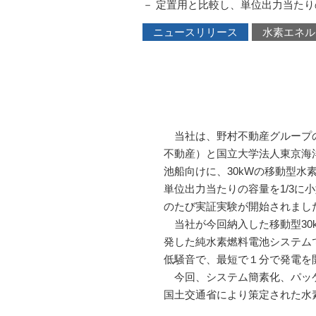
－ 定置用と比較し、単位出力当たりの
ニュースリリース
水素エネル
当社は、野村不動産グループの
不動産）と国立大学法人東京海
池船向けに、30kWの移動型
単位出力当たりの容量を1/3に
のたび実証実験が開始されまし
当社が今回納入した移動型30
発した純水素燃料電池システム
低騒音で、最短で１分で発電を
今回、システム簡素化、パッケ
国土交通省により策定された水