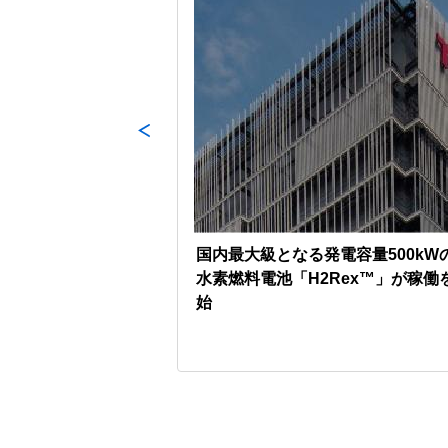
力発電所向け水力発
国内最大級となる発電容量500kW
水素燃料電池「H2Rex™」が稼働
始