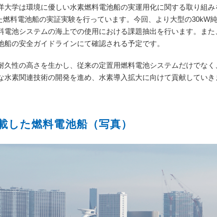
大学は環境に優しい水素燃料電池船の実運用化に関する取り組みを実
した燃料電池船の実証実験を行っています。今回、より大型の30k
料電池システムの海上での使用における課題抽出を行います。また
池船の安全ガイドラインにて確認される予定です。
久性の高さを生かし、従来の定置用燃料電池システムだけでなく
な水素関連技術の開発を進め、水素導入拡大に向けて貢献していき
載した燃料電池船（写真）