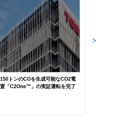
150トンのCOを生成可能なCO2電
当社グループが水車
置「C2One™」の実証運転を完了
た中国・浙江寧海揚
転を開始