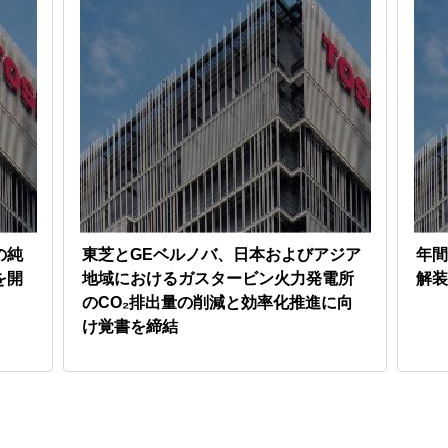
の純
東芝とGEベルノバ、日本およびアジア
年間
を開
地域におけるガスタービン火力発電所
解装
のCO₂排出量の削減と効率化推進に向
け覚書を締結