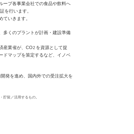
ループ各事業会社での食品や飲料へ
検証を行います。
めていきます。
、多くのプラントが計画・建設準備
済産業省が、CO
を資源として捉
2
ードマップを策定するなど、イノベ
術開発を進め、国内外での受注拡大を
・貯留／活用するもの。