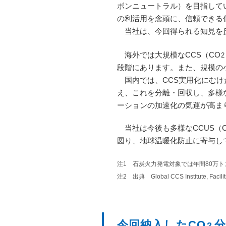
ボンニュートラル）を目指してい
の利活用を念頭に、信頼できる
当社は、今回得られる知見を反
海外では大規模なCCS（CO
2
段階にあります。また、規模の
国内では、CCS実用化にむけた
え、これを分離・回収し、多様
ーションの加速化の気運が高ま
当社は今後も多様なCCUS（
図り、地球温暖化防止に寄与し
注1 石炭火力発電対象では年間80万
注2 出典 Global CCS Institute, Faci
今回納入したCO
2