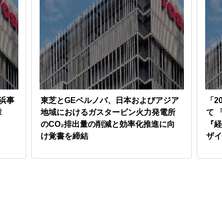
浜事
東芝とGEベルノバ、日本およびアジア
「2
章
地域におけるガスタービン火力発電所
て 
のCO₂排出量の削減と効率化推進に向
『経
け覚書を締結
ザイ