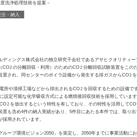
高度洗浄処理技術を提案－
受注・納入
ディングス株式会社の独立研究子会社であるアサヒクオリティー
（CO
の分離回収・利用）のためのCO
分離回収試験装置をこの
2
2
設置され、同センターのボイラ設備から発生する排ガスからCO
2
電所や清掃工場などから排出されるCO
を回収するための設備で
2
に設定可能な化学吸収方式による燃焼後回収技術を採用していま
CO
を放出するという特性を有しており、その特性を活用してCO
2
置も含め4件の納入実績があり、5件目にあたる本件では、取り出
が採用されています。
ープ環境ビジョン2050」を策定し、2050年までに事業活動に