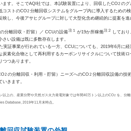
ます。そこでAQI社では、本試験装置により、回収したCO
のグ
2
低コストのCO
分離回収システムをグループ内に導入するための
2
映し、今後アサヒグループに対して大型化含め継続的に提案を進
注１
注２
の分離回収・貯留）／ CCUの設備
が19か所稼働
しており
小さい設備は既に多数存在します。
実証事業が行われている一方、CCUについても、2019年6月に経
な炭素化合物として再利用するカーボンリサイクルについて技術ロ
りつつあります。
CO
の分離回収・利用・貯留）ニーズへのCO
分離回収設備の技
2
2
ていきます。
トン以上の、産業分野や天然ガス火力発電対象では年間40万トン以上のCO
を、分離
2
lities Database, 2019年11月末時点。
分離回収試験装置の外観