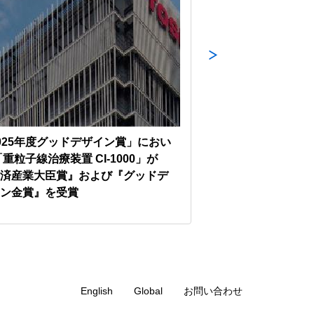
025年度グッドデザイン賞」におい
インドの165カ所
「重粒子線治療装置 CI-1000」が
EtaPRO™を活用
済産業大臣賞』および『グッドデ
ンの契約を締結
ン金賞』を受賞
English
Global
お問い合わせ