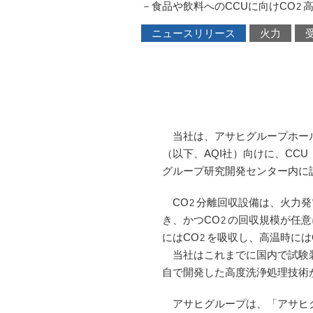
－食品や飲料へのCCUに向けCO
2
ニュースリリース
火力
当社は、アサヒグループホール
（以下、AQI社）向けに、CCU
グループ研究開発センター内に
CO
分離回収設備は、火力発
2
き、かつCO
の回収規模が任意
2
にはCO
を吸収し、高温時には
2
当社はこれまでに国内で試験装
自で開発した高度洗浄処理技術
アサヒグループは、「アサヒグル