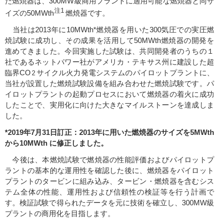
た燃焼器は、300MW級商用プラントに適用可能な燃焼器と同サ
注1
イズの50MWth
燃焼器です。
当社は2013年に10MWth*燃焼器を用いた300気圧での実圧燃
焼試験に成功し、その成果を活用して50MWth燃焼器の開発を
進めてきました。今回実施した試験は、共同開発者のうちの１
社であるネットパワー社がアメリカ・テキサス州に建設した超
臨界CO
サイクル火力発電システムのパイロットプラントに、
2
当社が設置した燃焼試験設備を組み合わせた燃焼試験です。パ
イロットプラントの起動プロセスにおいて燃焼器の着火に成功
したことで、実用化に向けた大きなマイルストーンを達成しま
した。
*2019年7月31日訂正：2013年に用いた燃焼器のサイズを5MWth
から10MWth に修正しました。
今後は、本燃焼試験で燃焼器の性能評価およびパイロットプ
ラントの基本的な運用性を確認した後に、燃焼器をパイロット
プラントのタービンに組み込み、タービン・燃焼器を含むシス
テム全体の性能、運用性および信頼性の検証等を行う計画で
す。検証試験で得られたデータを元に技術を確立し、300MW級
プラントの商用化を目指します。