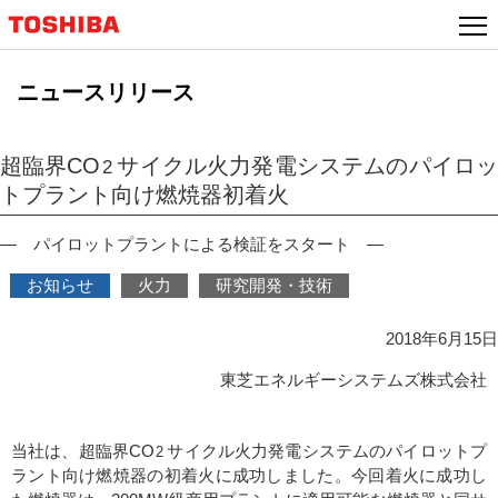
本
文
へ
ニュースリリース
ジ
ャ
ン
超臨界CO
サイクル火力発電システムのパイロ
2
プ
トプラント向け燃焼器初着火
― パイロットプラントによる検証をスタート ―
お知らせ
火力
研究開発・技術
2018年6月15日
東芝エネルギーシステムズ株式会社
当社は、超臨界CO
サイクル火力発電システムのパイロットプ
2
ラント向け燃焼器の初着火に成功しました。今回着火に成功し