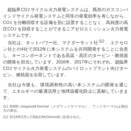
超臨界CO
サイクル火力発電システムは、既存のガスコンバ
2
インドサイクル発電システムと同等の発電効率を有しながら、
CO
を分離回収する設備を別に設置することなく、高純度の高
2
圧CO
を回収することができるニアゼロエミッション火力発電
2
システムです。
注2
当社は、ネットパワー社、マクダーモット社
、エクセロ
ン社との4社で2012年に本システムを共同開発することに合意
し、キーコンポーネントである高温・高圧のタービン・燃焼器
の開発を担当しています。2016年、2017年にそれぞれ、超臨界
CO
サイクル火力発電システムのパイロットプラント向けター
2
ビン、燃焼器を出荷しています。
当社は今後も、環境調和性の高い本システムの開発を通じ
て、エネルギーの最適活用と地球温暖化防止に貢献していきま
す。
注1 MWth: megawatt thermal（メガワットサーマル）。ワットサーマルは熱出
力の単位。
注2 2018年5月にCB&IがMcDermottに合併された。