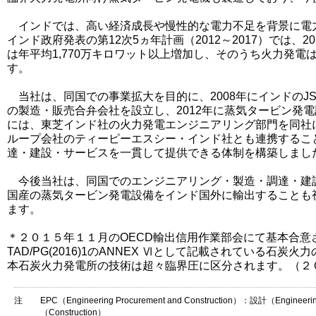
インドでは、高い経済成長や慢性的な電力不足を背景に電
インド政府発表の第12次5ヵ年計画（2012～2017）では、2
は年平均1,770万キロワット以上増加し、そのうち火力発電
す。
当社は、同国での事業拡大を目的に、2008年にインドのJ
の製造・販売合弁会社を設立し、2012年に蒸気タービン発電
には、東芝インド社の火力発電エンジニアリング部門を同社
ループ会社のティーピーエスシー・インド社とも連携するこ
達・建設・サービスを一貫して提供できる体制を構築しまし
今後当社は、同国でのエンジニアリング・製造・調達・建
国産の蒸気タービン発電設備をインド国外に輸出することも
ます。
＊２０１５年１１月のOECD輸出信用作業部会にて基本合意
TAD/PG(2016)1のANNEX Ⅵとして記載されている石
本石炭火力発電所の技術は超々臨界圧に区分されます。（２
注
EPC（Engineering Procurement and Construction）：設計（Engi
（Construction）