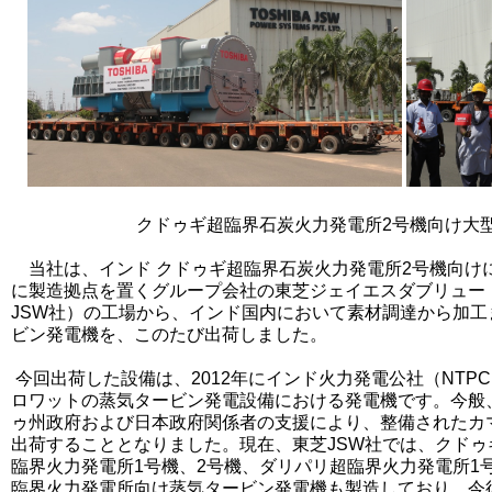
クドゥギ超臨界石炭火力発電所2号機向け大
当社は、インド クドゥギ超臨界石炭火力発電所2号機向け
に製造拠点を置くグループ会社の東芝ジェイエスダブリュー
JSW社）の工場から、インド国内において素材調達から加
ビン発電機を、このたび出荷しました。
今回出荷した設備は、2012年にインド火力発電公社（NTPC
ロワットの蒸気タービン発電設備における発電機です。今般
ゥ州政府および日本政府関係者の支援により、整備されたカ
出荷することとなりました。現在、東芝JSW社では、クドゥ
臨界火力発電所1号機、2号機、ダリパリ超臨界火力発電所1
臨界火力発電所向け蒸気タービン発電機も製造しており、今