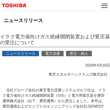
本
文
へ
ニュースリリース
ジ
ャ
ン
イラク電力省向けガス絶縁開閉装置および変圧器
プ
の受注について
ニュースリリース
電力流通
受注・納入
2020年4月16日
東芝エネルギーシステムズ株式会社
当社グループ会社の東芝電力流通システムガルフ社は、イラ
ク電力省向けガス絶縁開閉装置（GIS）と電力用変圧器を豊田
通商株式会社（以下、豊田通商）から受注しました。本件は、
豊田通商およびエジプトのエンジニアリング会社ELSEWEDY