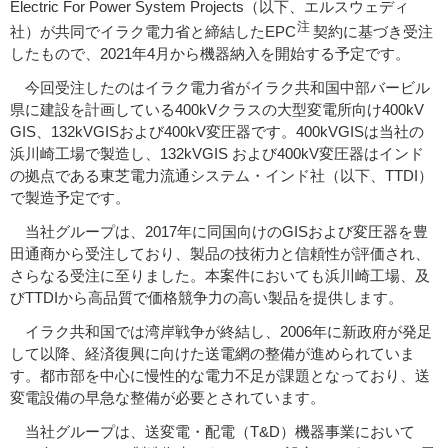
Electric For Power System Projects（以下、エルスウェディ
注
社）が共同でイラク電力省と締結したEPC
契約に基づき受注
したもので、2021年4月から機器納入を開始する予定です。
今回受注したのはイラク電力省がイラク共和国中部バービル
県に建設を計画している400kVクラスの大型変電所向け400kV
GIS、132kVGISおよび400kV変圧器です。400kVGISは当社の
浜川崎工場で製造し、132kVGIS および400kV変圧器はインド
の拠点である東芝電力流通システム・インド社（以下、TTDI）
で製造予定です。
当社グループは、2017年に同国向けのGISおよび変圧器を豊
田通商から受注しており、製品の技術力と信頼性が評価され、
さらなる受注に至りました。本案件においても浜川崎工場、及
びTTDIから高品質で価格競争力の高い製品を提供します。
イラク共和国では湾岸戦争が終結し、2006年に新政府が発足
して以降、経済復興に向けた送電網の整備が進められていま
す。都市部を中心に慢性的な電力不足が課題となっており、送
変電設備の早急な整備が必要とされています。
当社グループは、送変電・配電（T&D）機器事業において