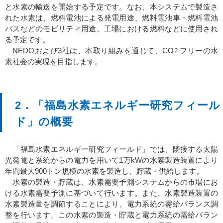
と水素の輸送を開始する予定です。なお、本システムで製造さ
れた水素は、燃料電池による発電用途、燃料電池車・燃料電池
バスなどのモビリティ用途、工場における燃料などに使用され
る予定です。
NEDOおよび3社は、本取り組みを通じて、CO
フリーの水
2
素社会の実現を目指します。
2．「福島水素エネルギー研究フィール
ド」の概要
「福島水素エネルギー研究フィールド」では、隣接する太陽
光発電と系統からの電力を用いて1万kWの水素製造装置により
年間最大900トン規模の水素を製造し、貯蔵・供給します。
水素の製造・貯蔵は、水素需要予測システムからの市場にお
ける水素需要予測に基づいて行います。また、水素製造装置の
水素製造量を調節することにより、電力系統の需給バランス調
整を行います。この水素の製造・貯蔵と電力系統の需給バラン