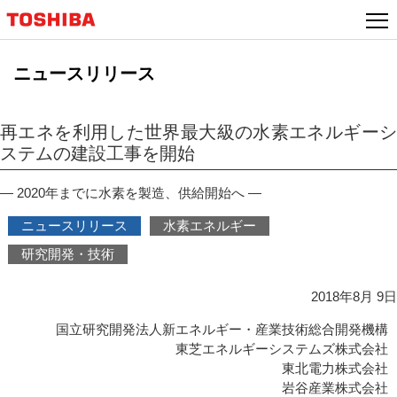
本
文
へ
ニュースリリース
ジ
ャ
ン
再エネを利用した世界最大級の水素エネルギーシ
プ
ステムの建設工事を開始
― 2020年までに水素を製造、供給開始へ ―
ニュースリリース
水素エネルギー
研究開発・技術
2018年8月 9日
国立研究開発法人新エネルギー・産業技術総合開発機構
東芝エネルギーシステムズ株式会社
東北電力株式会社
岩谷産業株式会社