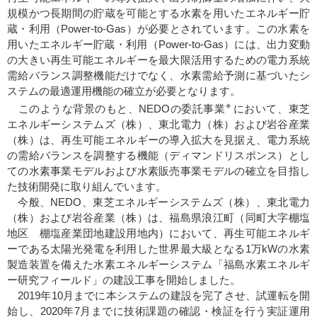
規模かつ長期間の貯蔵を可能とする水素を用いたエネルギー貯
蔵・利用（Power-to-Gas）が必要とされています。この水素を
用いたエネルギー貯蔵・利用（Power-to-Gas）には、出力変動
の大きい再生可能エネルギーを最大限活用するための電力系統
需給バランス調整機能だけでなく、水素需給予測に基づいたシ
ステムの最適運用機能の確立が必要となります。
※
このような背景のもと、NEDOの委託事業
において、東芝
エネルギーシステムズ（株）、東北電力（株）および岩谷産業
（株）は、再生可能エネルギーの導入拡大を見据え、電力系統
の需給バランスを調整する機能（ディマンドリスポンス）とし
ての水素事業モデルおよび水素販売事業モデルの確立を目指し
た技術開発に取り組んでいます。
今般、NEDO、東芝エネルギーシステムズ（株）、東北電力
（株）および岩谷産業（株）は、福島県浪江町（同町大字棚塩
地区 棚塩産業団地建設用地内）において、再生可能エネルギ
ーである太陽光発電を利用した世界最大級となる1万kWの水素
製造装置を備えた水素エネルギーシステム「福島水素エネルギ
ー研究フィールド」の建設工事を開始しました。
2019年10月までに本システムの建設を完了させ、試運転を開
始し、2020年7月までに技術課題の確認・検証を行う実証運用