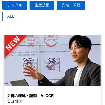
デジタル
生産技術
先端・革新
ALL
文書の理解・認識、AI-OCR
安田 壮太