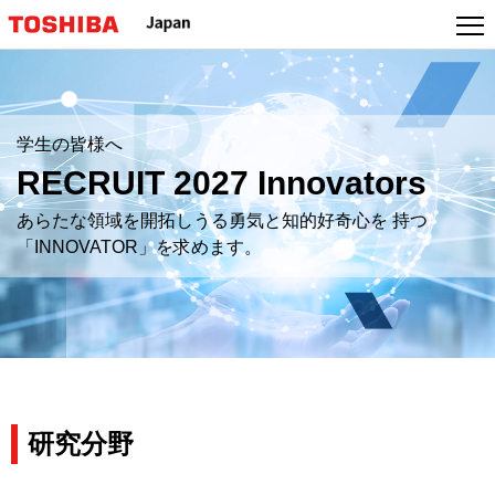
本
文
へ
ジ
ャ
学生の皆様へ
ン
プ
RECRUIT 2027 Innovators
あらたな領域を開拓しうる勇気と知的好奇心を 持つ
「INNOVATOR」を求めます。
研究分野