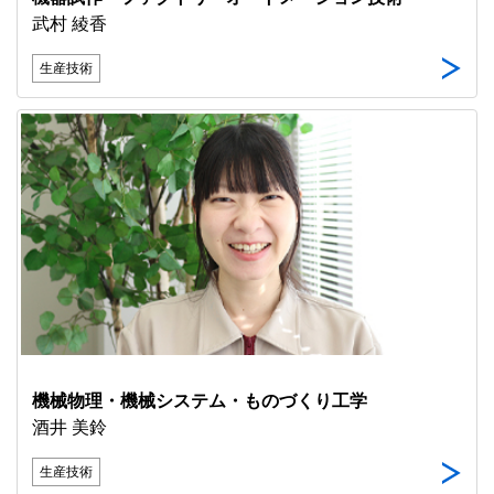
武村 綾香
生産技術
機械物理・機械システム・ものづくり工学
酒井 美鈴
生産技術