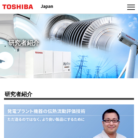
本
文
へ
ジ
ャ
ン
研究者紹介
プ
研究者紹介