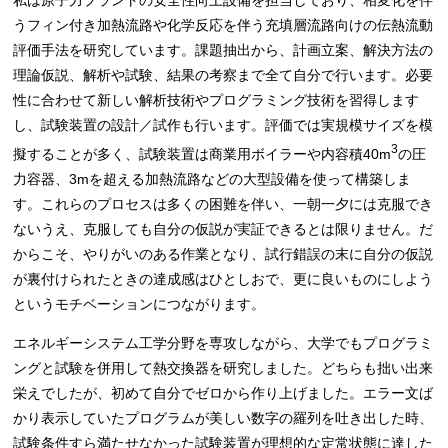
私は原子力プラントの安全性向上設備を担当しており、相変化を伴
うフィン付き加熱流路や化学反応を伴う充填層流路向けの伝熱流動
評価手法を研究しています。課題抽出から、計画立案、解決方法の
理論仮説、解析や試験、結果の考察まで全て自分で行います。必要
性に合わせて新しい解析技術やプログラミング技術を習得します
し、試験装置の設計／試作も行います。評価では実規模サイズを模
3
擬することが多く、試験装置は商業用ボイラーや内容積40m
の圧
力容器、3mを超える加熱流路などの大型設備を使って構築しま
す。これらのプロセスは多くの困難を伴い、一朝一夕には克服でき
ないうえ、克服しても自分の仮説が実証できるとは限りません。だ
からこそ、やりがいのある作業となり、試行錯誤の末に自分の仮説
が裏付けられたときの達成感はひとしおで、更に良いものにしよう
というモチベーションにつながります。
エネルギーシステム工学分野を専攻しながら、大学でもプログラミ
ングと試験を併用して熱交換器を研究しました。どちらも拙い出来
栄えでしたが、初めて自分でゼロから作り上げました。エラー文ば
かり表示していたプログラムが美しい数字の羅列を吐き出した時、
試験条件すら満たせなかった試験装置が理想的な定常状態に達した