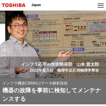
本
文
へ
ジ
ャ
ン
プ
インフラ応用AI技術開発部 山本 晋太郎
2022年度入社 物理学及応用物理学専攻
インフラ機器CBM向けデータ解析技術
機器の故障を事前に検知してメンテナ
ンスする