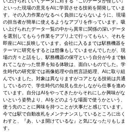
い上げられていくデータに対する『このデータが怪しい』
といった現場の意見をAIに学習させる技術を開発していま
す。その入力作業がなるべく負担にならないように、現場
の担当者が簡単に使えるようなアプリを作っています。吸
い上げられたデータ一覧の中から異常に関係の深いデータ
を選別してもらう作業をアプリ上で行ってもらい、それを
即座にAIに反映しています。会社に入るまでは駅務機器を
テーマに研究をするとは想像もしていませんでしたが、現
場の方々と話をし、駅務機器の保守という自分が今まで触
れてこなかった世界を知る体験は、面白いものでした。学
生時代の研究室では画像処理や自然言語処理、AIに取り組
んでいました。対象は異なりますがコアとなる技術は共通
しているので、学生時代の知見も生かしながら仕事を進め
ています。自分はAIをやってきたからそれにしか興味がな
いという姿勢より、AIをどのような場面で使うかという、
使う先のことに興味を持つことが大事だと感じています。
今では駅で自動改札をメンテナンスしているところに出く
わすと、『あ、いま開けているな』と気になったりもしま
す。