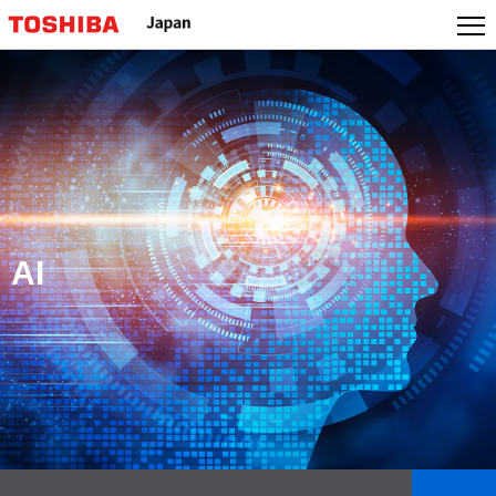
本
文
へ
ジ
ャ
ン
プ
AI