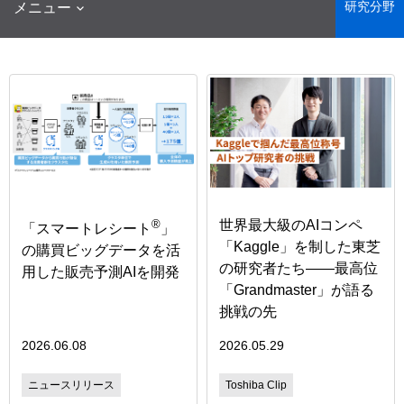
研究分野
メニュー
®
世界最大級のAIコンペ
「スマートレシート
」
「Kaggle」を制した東芝
の購買ビッグデータを活
の研究者たち――最高位
用した販売予測AIを開発
「Grandmaster」が語る
挑戦の先
2026.06.08
2026.05.29
ニュースリリース
Toshiba Clip