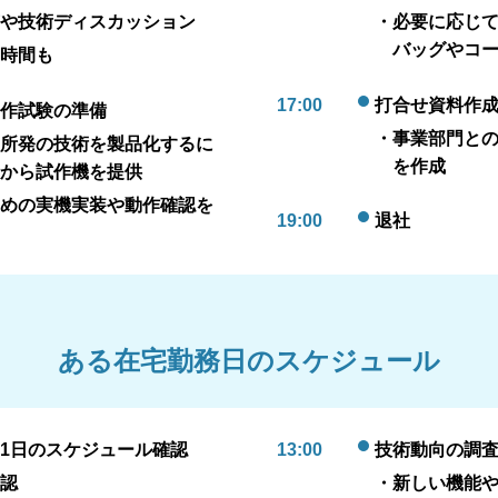
や技術ディスカッション
・必要に応じ
バッグやコ
時間も
17:00
打合せ資料作
作試験の準備
・事業部門と
所発の技術を製品化するに
を作成
所から試作機を提供
めの実機実装や動作確認を
19:00
退社
ある在宅勤務日のスケジュール
1日のスケジュール確認
13:00
技術動向の調
認
・新しい機能