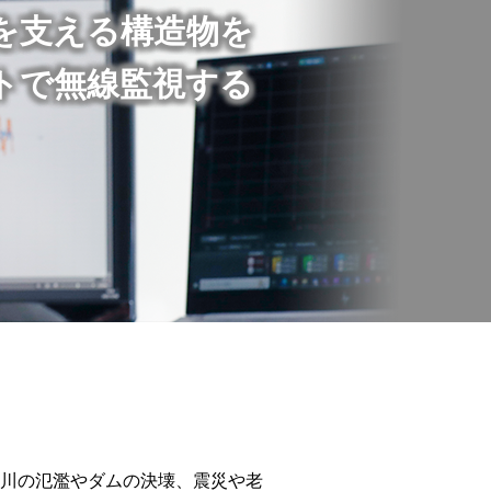
を支える構造物を
トで無線監視する
河川の氾濫やダムの決壊、震災や老