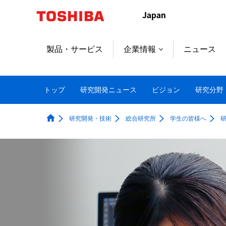
本
文
へ
ジ
製品・サービス
企業情報
ニュース
ャ
ン
プ
トップ
研究開発ニュース
ビジョン
研究分野
研究開発・技術
総合研究所
学生の皆様へ