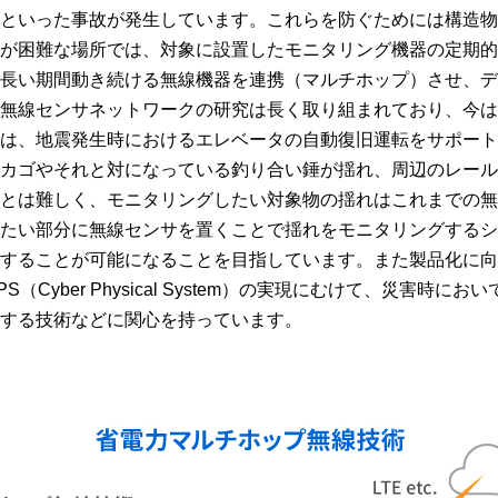
壊といった事故が発生しています。これらを防ぐためには構造
りが困難な場所では、対象に設置したモニタリング機器の定期
で長い期間動き続ける無線機器を連携（マルチホップ）させ、
な無線センサネットワークの研究は長く取り組まれており、今
マは、地震発生時におけるエレベータの自動復旧運転をサポー
のカゴやそれと対になっている釣り合い錘が揺れ、周辺のレー
ことは難しく、モニタリングしたい対象物の揺れはこれまでの
したい部分に無線センサを置くことで揺れをモニタリングする
くすることが可能になることを目指しています。また製品化に
（Cyber Physical System）の実現にむけて、災害時
持する技術などに関心を持っています。