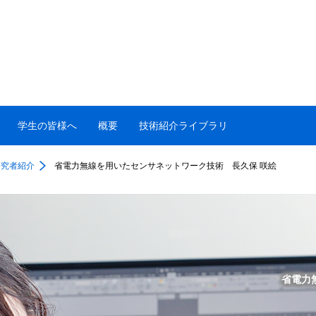
学生の皆様へ
概要
技術紹介ライブラリ
研究者紹介
省電力無線を用いたセンサネットワーク技術 長久保 咲絵
省電力