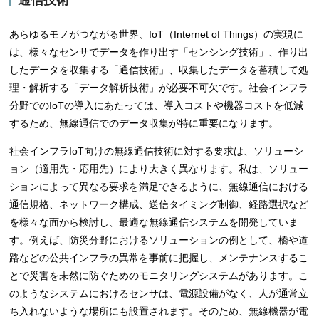
通信技術
あらゆるモノがつながる世界、IoT（Internet of Things）の実現に
は、様々なセンサでデータを作り出す「センシング技術」、作り出
したデータを収集する「通信技術」、収集したデータを蓄積して処
理・解析する「データ解析技術」が必要不可欠です。社会インフラ
分野でのIoTの導入にあたっては、導入コストや機器コストを低減
するため、無線通信でのデータ収集が特に重要になります。
社会インフラIoT向けの無線通信技術に対する要求は、ソリューシ
ョン（適用先・応用先）により大きく異なります。私は、ソリュー
ションによって異なる要求を満足できるように、無線通信における
通信規格、ネットワーク構成、送信タイミング制御、経路選択など
を様々な面から検討し、最適な無線通信システムを開発していま
す。例えば、防災分野におけるソリューションの例として、橋や道
路などの公共インフラの異常を事前に把握し、メンテナンスするこ
とで災害を未然に防ぐためのモニタリングシステムがあります。こ
のようなシステムにおけるセンサは、電源設備がなく、人が通常立
ち入れないような場所にも設置されます。そのため、無線機器が電