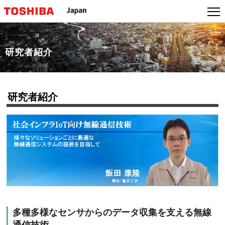
本
文
へ
ジ
研究者紹介
ャ
ン
プ
研究者紹介
多種多様なセンサからのデータ収集を支える無線