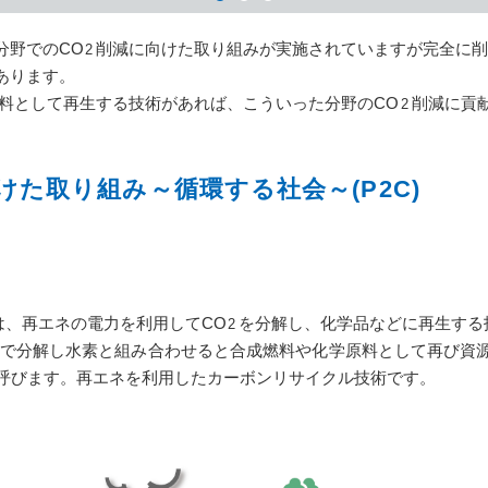
分野でのCO
削減に向けた取り組みが実施されていますが完全に
2
あります。
料として再生する技術があれば、こういった分野のCO
削減に貢
2
た取り組み～循環する社会～(P2C)
als）とは、再エネの電力を利用してCO
を分解し、化学品などに再生する
2
で分解し水素と組み合わせると合成燃料や化学原料として再び資
icals)と呼びます。再エネを利用したカーボンリサイクル技術です。