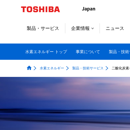
本
文
へ
ジ
製品・サービス
企業情報
ニュース
ャ
ン
プ
水素エネルギー トップ
事業について
製品・技術
水素エネルギー
製品・技術サービス
二酸化炭素