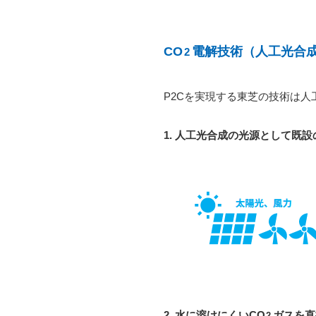
CO
電解技術（人工光合
2
P2Cを実現する東芝の技術は
1. 人工光合成の光源として既
2. 水に溶けにくいCO
ガスを直