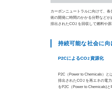
カーボンニュートラルに向けて、各
術の開発に時間のかかる分野などが
排出されたCO
を回収して燃料や原
2
持続可能な社会に向け
P2CによるCO
資源化
2
P2C（Power to Chemic
排出されたCO
を再エネの電力
2
をP2C（Power to Chem