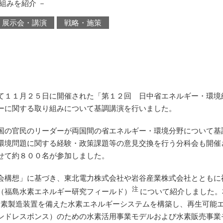
組みを紹介 －
展示会・講演
戦略・施策
て１１月２５日に開催された「第１２回 日中省エネルギー・環境
ーに関する取り組みについて基調講演を行いました。
国の官民のリーダーが両国間の省エネルギー・環境分野について基
環境問題に関する経験・政策課題等の意見交換を行う分科会も開催
せて約８００名が参加しました。
会構想」に基づき、東北電力株式会社や岩谷産業株式会社とともに
注
（福島水素エネルギー研究フィールド）
について紹介しました。
水素製造装置を備えた水素エネルギーシステムを構築し、再生可能
ンドレスポンス）のための水素活用事業モデルおよび水素販売事業