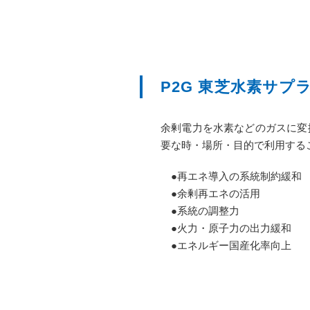
P2G 東芝水素サプ
余剰電力を水素などのガスに変換
要な時・場所・目的で利用する
●再エネ導入の系統制約緩和
●余剰再エネの活用
●系統の調整力
●火力・原子力の出力緩和
●エネルギー国産化率向上