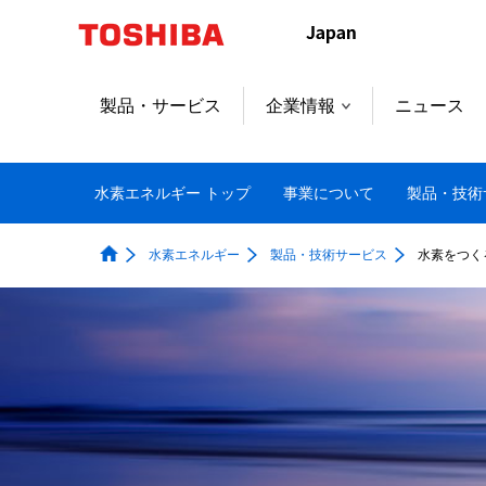
本
文
へ
ジ
製品・サービス
企業情報
ニュース
ャ
ン
プ
水素エネルギー トップ
事業について
製品・技術
水素エネルギー
製品・技術サービス
水素をつく