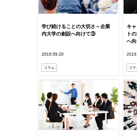
学び続けることの大切さ～企業
キャ
内大学の創設へ向けて③
トの
へ向
2019.09.20
2019
コラム
コラ