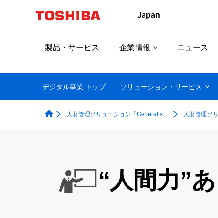
本
文
へ
ジ
製品・サービス
企業情報
ニュース
ャ
ン
プ
デジタル事業 トップ
ソリューション・サービス
人財管理ソリューション「Generalist」
人財管理ソ
“人間力”