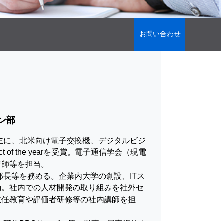
お問い合わせ
ン部
。主に、北米向け電子交換機、デジタルビジ
of the yearを受賞。電子通信学会（現電
講師等を担当。
部長等を務める。企業内大学の創設、ITス
動。社内での人材開発の取り組みを社外セ
主任教育や評価者研修等の社内講師を担