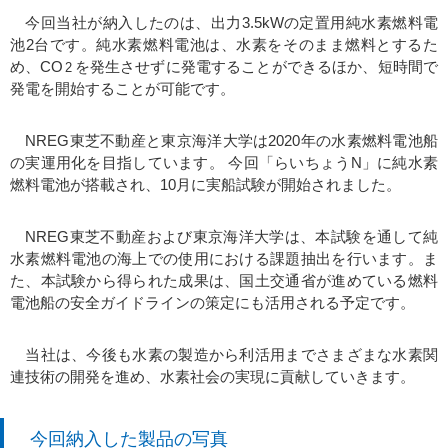
今回当社が納入したのは、出力3.5kWの定置用純水素燃料電
池2台です。純水素燃料電池は、水素をそのまま燃料とするた
め、CO
を発生させずに発電することができるほか、短時間で
2
発電を開始することが可能です。
NREG東芝不動産と東京海洋大学は2020年の水素燃料電池船
の実運用化を目指しています。 今回「らいちょうN」に純水素
燃料電池が搭載され、10月に実船試験が開始されました。
NREG東芝不動産および東京海洋大学は、本試験を通して純
水素燃料電池の海上での使用における課題抽出を行います。ま
た、本試験から得られた成果は、国土交通省が進めている燃料
電池船の安全ガイドラインの策定にも活用される予定です。
当社は、今後も水素の製造から利活用までさまざまな水素関
連技術の開発を進め、水素社会の実現に貢献していきます。
今回納入した製品の写真