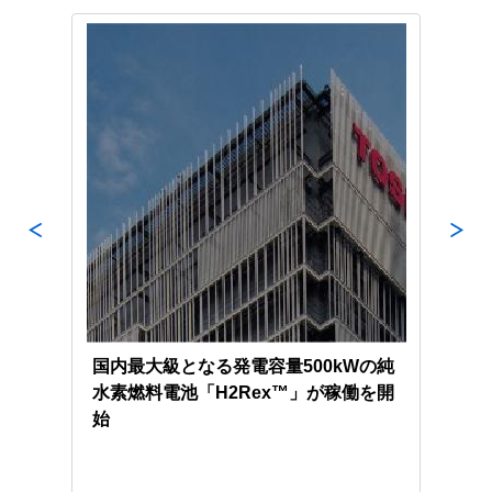
力発
国内最大級となる発電容量500kWの純
東芝
水素燃料電池「H2Rex™」が稼働を開
地域
始
のC
け覚