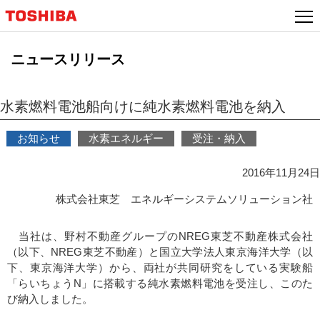
本
文
へ
ニュースリリース
ジ
ャ
ン
水素燃料電池船向けに純水素燃料電池を納入
プ
お知らせ
水素エネルギー
受注・納入
2016年11月24日
株式会社東芝 エネルギーシステムソリューション社
当社は、野村不動産グループのNREG東芝不動産株式会社
（以下、NREG東芝不動産）と国立大学法人東京海洋大学（以
下、東京海洋大学）から、両社が共同研究をしている実験船
「らいちょうN」に搭載する純水素燃料電池を受注し、このた
び納入しました。