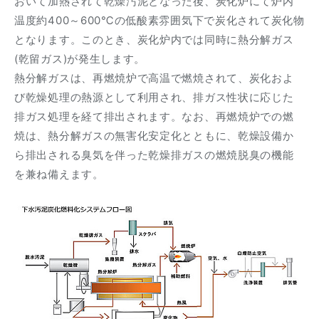
おいて加熱されて乾燥汚泥となった後、炭化炉にて炉内
温度約400～600℃の低酸素雰囲気下で炭化されて炭化物
となります。このとき、炭化炉内では同時に熱分解ガス
(乾留ガス)が発生します。
熱分解ガスは、再燃焼炉で高温で燃焼されて、炭化およ
び乾燥処理の熱源として利用され、排ガス性状に応じた
排ガス処理を経て排出されます。なお、再燃焼炉での燃
焼は、熱分解ガスの無害化安定化とともに、乾燥設備か
ら排出される臭気を伴った乾燥排ガスの燃焼脱臭の機能
を兼ね備えます。