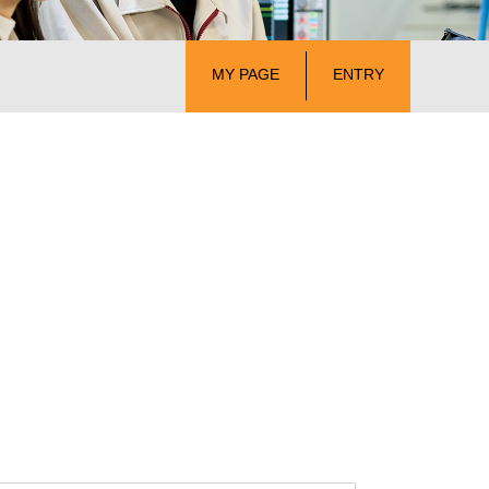
　MY PAGE　
　ENTRY　