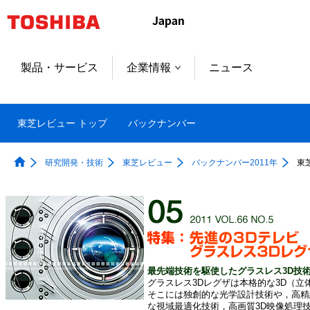
製品・サービス
企業情報
ニュース
東芝レビュー トップ
バックナンバー
研究開発・技術
東芝レビュー
バックナンバー2011年
東
最先端技術を駆使したグラスレス3D技
グラスレス3Dレグザは本格的な3D（
そこには独創的な光学設計技術や，高精
な視域最適化技術，高画質3D映像処理