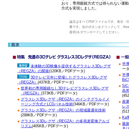
おり，専用眼鏡方式では得られない運動
方式を実現しました。
論文はすべてPDFファイルです。表示・印刷す
要です。右のボタンをクリックして，Reader(
提供)をダウンロードしてください。
●
半
未体験の3D映像を提供するグラスレス3Dレグザ
ータ
（REGZA）の開発
(120KB／PDFデータ)
●
半
3Dテレビ元年に登場したグラスレス3Dレグザ
BiC
（REGZA）
(437KB／PDFデータ)
●
Si
●
世界初の専用眼鏡なし3Dテレビグラスレス3Dレグザ
高
（REGZA）
(373KB／PDFデータ)
(4
●
グラスレス3Dレグザ（REGZA）のインテグラルイメ
●
産
ージング方式とLCDパネル技術
(346KB／PDFデータ)
レ
●
グラスレス3Dレグザ（REGZA）の視域最適化技術
(5
(299KB／PDFデータ)
●
Ka
●
グラスレス3Dレグザ（REGZA）の多視差変換アルゴ
●
最新
リズム
(405KB／PDFデータ)
及