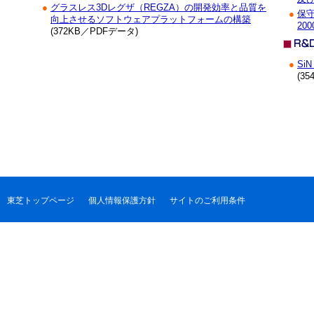
●
グラスレス3Dレグザ（REGZA）の開発効率と品質を
●
保守
向上させるソフトウェアプラットフォームの構築
200
(372KB／PDFデータ)
●
Si
(3
東芝トップページ
個人情報保護方針
サイトのご利用条件