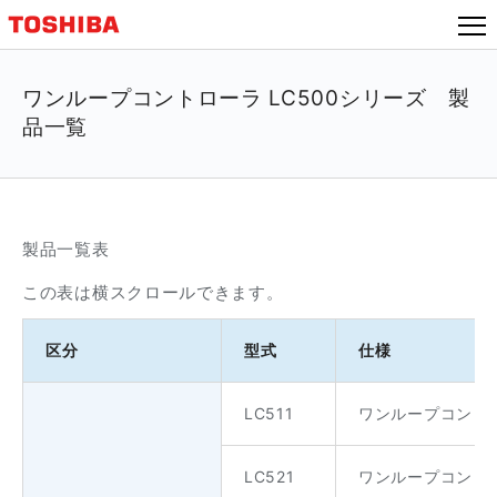
本
文
へ
ジ
ワンループコントローラ LC500シリーズ 製
ャ
品一覧
ン
プ
製品一覧表
この表は横スクロールできます。
区分
型式
仕様
LC511
ワンループコントロー
LC521
ワンループコント