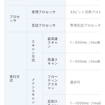
管理プロセッサ
32ビット汎用プロセ
プロセ
ッサ
言語プロセッサ
専用言語プロセッサ（
超高速
ス
スキャ
1～500ms（1ms単位
キ
ン
ャ
ン
方
高速ス
式
1～500ms（1ms単位
キャン
実行方
フロー
メ
式
ティン
選択可
イ
グスキ
ン
ャン
ス
キ
ャ
定刻ス
ン
1～1000ms（1ms単
キャン