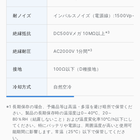
耐ノイズ
インパルスノイズ（電源線）:1500Vp-p パ
※3
絶縁抵抗
DC500Vメガ 10MΩ以上
※3
絶縁耐圧
AC2000V 1分間
接地
100Ω以下（D種接地）
冷却方式
自然空冷
※1 長期保存の場合、予備品等は高温・多湿を避け暗所で保管くだ
さい。製品の長期保存時の温湿度は0～40℃、20～
80％RH（結露しないこと）および温度変化率10℃/h以下にし
てください。特にバッテリや電源は、周囲温度が高いと使用可
能期間に影響します。常温（25℃）以下で保管してくださ
い。