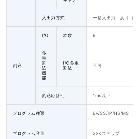
入出力方式
一括入出力：あり（M
I/O
本数
8
多
重
割
I/O多重
割込
不可
込
割込
機
能
割込応答性
1ms以下
プログラム種類
EV/SS/IP/HS/MS
プログラム容量
32Kステップ