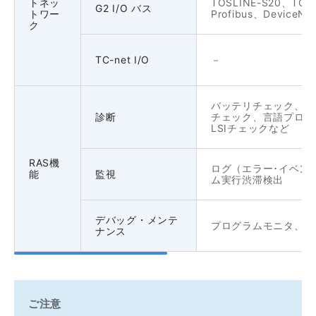
トネッ
TOSLINE-S20、TOSL
G2 I/O バス
トワー
Profibus、DeviceNe
ク
TC-net I/O
－
バッテリチェック、I/O
診断
チェック、言語プロセ
LSIチェックなど
RAS機
ログ（エラー･イベン
能
監視
ム実行渋滞検出
デバッグ・メンテ
プログラムモニタ、デ
ナンス
ご注意