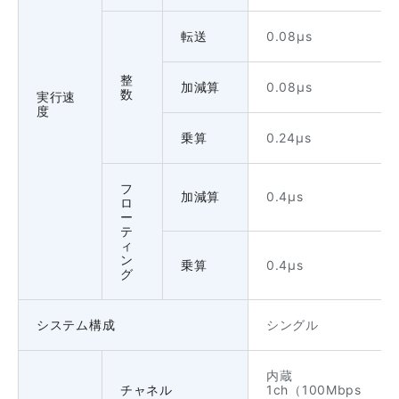
転送
0.08μs
整
加減算
0.08μs
数
実行速
度
乗算
0.24μs
フ
加減算
0.4μs
ロ
ー
テ
ィ
ン
乗算
0.4μs
グ
システム構成
シングル
内蔵
チャネル
1ch（100Mbps