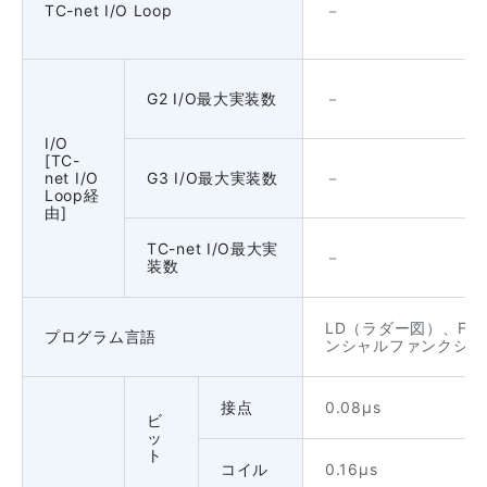
TC-net I/O Loop
－
G2 I/O最大実装数
－
I/O
[TC-
net I/O
G3 I/O最大実装数
－
Loop経
由]
TC-net I/O最大実
－
装数
LD（ラダー図）、FB
プログラム言語
ンシャルファンクショ
接点
0.08μs
ビ
ッ
ト
コイル
0.16μs