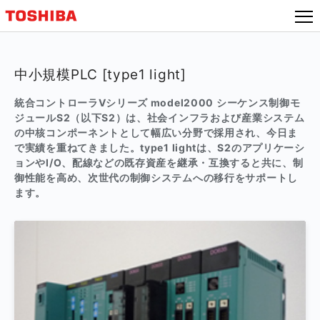
本
文
へ
ジ
中小規模PLC [type1 light]
ャ
ン
統合コントローラVシリーズ model2000 シーケンス制御モ
プ
ジュールS2（以下S2）は、社会インフラおよび産業システム
の中核コンポーネントとして幅広い分野で採用され、今日ま
で実績を重ねてきました。type1 lightは、S2のアプリケーシ
ョンやI/O、配線などの既存資産を継承・互換すると共に、制
御性能を高め、次世代の制御システムへの移行をサポートし
ます。