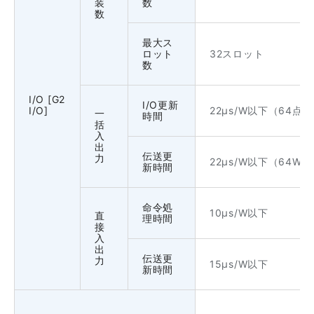
装
数
数
最大ス
ロット
32スロット
数
I/O [G2
I/O更新
I/O]
22μs/W以下（64点
一
時間
括
入
出
伝送更
力
22μs/W以下（64
新時間
命令処
10μs/W以下
直
理時間
接
入
出
伝送更
力
15μs/W以下
新時間