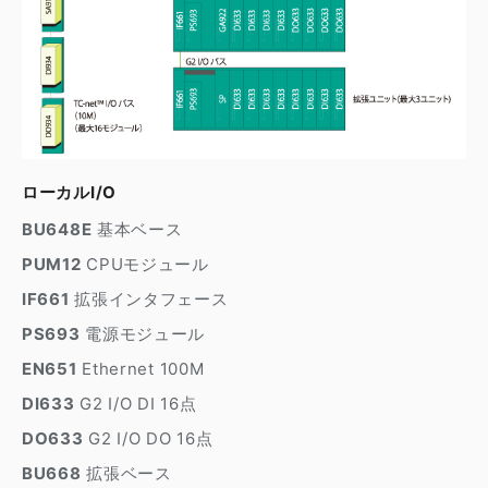
ローカルI/O
BU648E
基本ベース
PUM12
CPUモジュール
IF661
拡張インタフェース
PS693
電源モジュール
EN651
Ethernet 100M
DI633
G2 I/O DI 16点
DO633
G2 I/O DO 16点
BU668
拡張ベース