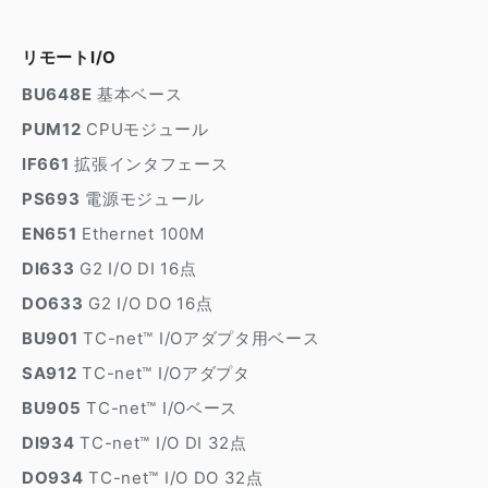
リモートI/O
BU648E
基本ベース
PUM12
CPUモジュール
IF661
拡張インタフェース
PS693
電源モジュール
EN651
Ethernet 100M
DI633
G2 I/O DI 16点
DO633
G2 I/O DO 16点
BU901
TC-net™ I/Oアダプタ用ベース
SA912
TC-net™ I/Oアダプタ
BU905
TC-net™ I/Oベース
DI934
TC-net™ I/O DI 32点
DO934
TC-net™ I/O DO 32点