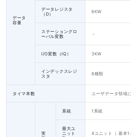
データレジスタ
8KW
（D）
データ
容量
ステーショングロ
－
ーバル変数
I/O変数（IQ）
3KW
インデックスレジ
8種類
スタ
タイマ本数
ユーザデータ領域に任
系統
1系統
最大ユ
実
ニット
4ユニット（ 基本1+