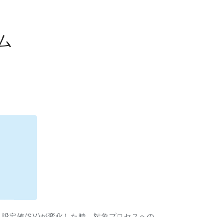
ム
、設定値(SV)が変化した時、対象プロセスへの