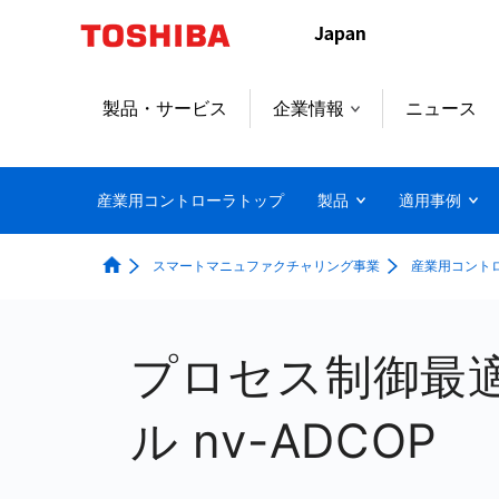
本
文
へ
ジ
製品・サービス
企業情報
ニュース
ャ
ン
プ
産業用コントローラトップ
製品
適用事例
スマートマニュファクチャリング事業
産業用コント
プロセス制御最
ル nv-ADCOP