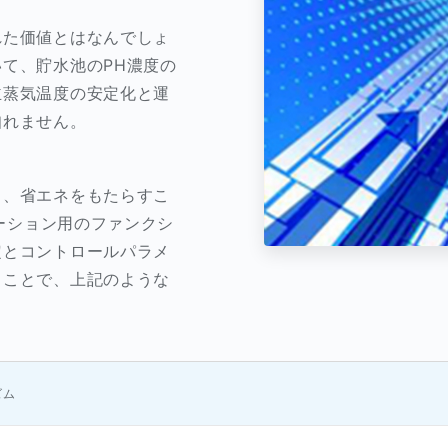
れた価値とはなんでしょ
て、貯水池のPH濃度の
主蒸気温度の安定化と運
知れません。
ト、省エネをもたらすこ
ケーション用のファンクシ
定とコントロールパラメ
ることで、上記のような
ズム