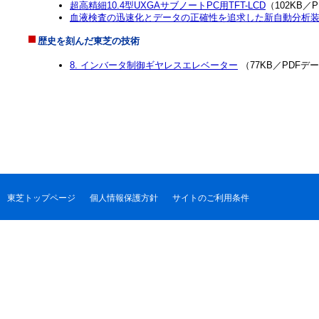
超高精細10.4型UXGAサブノートPC用TFT-LCD
（102KB／
血液検査の迅速化とデータの正確性を追求した新自動分析装置T
歴史を刻んだ東芝の技術
8. インバータ制御ギヤレスエレベーター
（77KB／PDFデ
東芝トップページ
個人情報保護方針
サイトのご利用条件