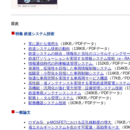
目次
特集 鉄道システム技術
常に新たな発想を
（18KB／PDFデータ）
鉄道システム技術の動向
（138KB／PDFデータ）
鉄道システムの統合，情報化と当社のコンサルティングサ
鉄道ITソリューションを実現する情報システム技術（e－RAIL s
情報通信時代の列車輸送管理システム
（152KB／PDFデー
発展性，拡張性を目指した車両情報制御システム
（154KB
低騒音・小型化を目指した車両制御システム
（114KB／P
快適な車両空間を実現する車両用サービス機器
（77KB／P
高性能・省メンテナンスを実現する電気鉄道用変電システ
高機能・汎用化が進む電力管理・設備管理システム技術
（1
鉄道車両メンテナンスシステム
（240KB／PDFデータ）
駅務ト－タル管理システム
（90KB／PDFデータ）
駅務機器システム技術
（163KB／PDFデータ）
一般論文
ひずみSi p-MOSFETにおける正孔移動度の増大
（76KB
省エネルギーシステムを生かす可変速・高効率モータ
（93