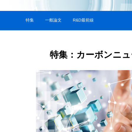
特集
一般論文
R&D最前線
特集：カーボンニュ