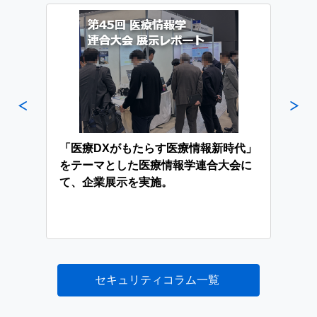
「医療DXがもたらす医療情報新時代」
をテーマとした医療情報学連合大会に
て、企業展示を実施。
イン
サイ
・デ
とが
ティ
セキュリティコラム一覧