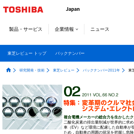
製品・サービス
企業情報
ニュース
東芝レビュー トップ
バックナンバー
研究開発・技術
東芝レビュー
バックナンバー2011年
東
複合電機メーカーの総合力を生かしたク
二酸化炭素の排出量削減が世界的に求め
車（EV）など環境に配慮した自動車が
ため，自動車の周囲の状況を把握し危険