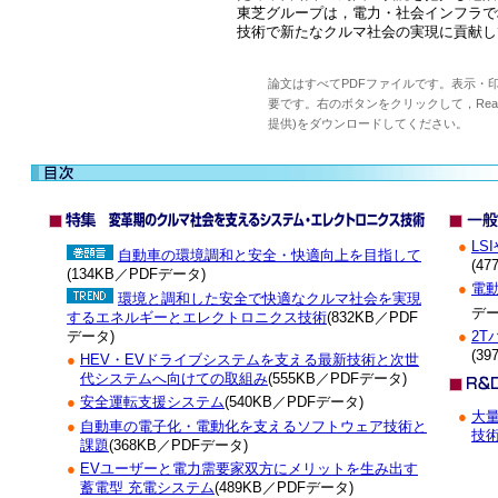
東芝グループは，電力・社会インフラで
技術で新たなクルマ社会の実現に貢献し
論文はすべてPDFファイルです。表示・印刷す
要です。右のボタンをクリックして，Reader(
提供)をダウンロードしてください。
●
L
自動車の環境調和と安全・快適向上を目指して
(4
(134KB／PDFデータ)
●
電動
環境と調和した安全で快適なクルマ社会を実現
デー
するエネルギーとエレクトロニクス技術
(832KB／PDF
データ)
●
2T
(3
●
HEV・EVドライブシステムを支える最新技術と次世
代システムへ向けての取組み
(555KB／PDFデータ)
●
安全運転支援システム
(540KB／PDFデータ)
●
大
●
自動車の電子化・電動化を支えるソフトウェア技術と
技
課題
(368KB／PDFデータ)
●
EVユーザーと電力需要家双方にメリットを生み出す
蓄電型 充電システム
(489KB／PDFデータ)