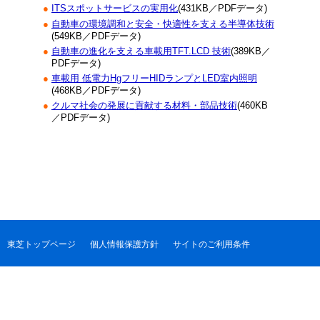
●
ITSスポットサービスの実用化
(431KB／PDFデータ)
●
自動車の環境調和と安全・快適性を支える半導体技術
(549KB／PDFデータ)
●
自動車の進化を支える車載用TFT.LCD 技術
(389KB／
PDFデータ)
●
車載用 低電力HgフリーHIDランプとLED室内照明
(468KB／PDFデータ)
●
クルマ社会の発展に貢献する材料・部品技術
(460KB
／PDFデータ)
東芝トップページ
個人情報保護方針
サイトのご利用条件