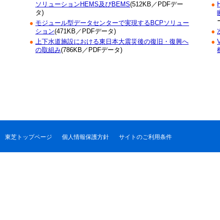
ソリューションHEMS及びBEMS
(512KB／PDFデー
●
タ)
●
モジュール型データセンターで実現するBCPソリュー
ション
(471KB／PDFデータ)
●
●
上下水道施設における東日本大震災後の復旧・復興へ
●
の取組み
(786KB／PDFデータ)
東芝トップページ
個人情報保護方針
サイトのご利用条件