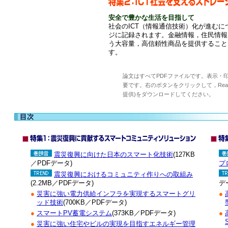
安全で豊かな生活を目指して
社会のICT（情報通信技術）化が進む
ジに記録されます。金融情報，住民情報
う大容量，高信頼性商品を提供すること
す。
論文はすべてPDFファイルです。表示・印刷す
要です。右のボタンをクリックして，Reader(
提供)をダウンロードしてください。
震災復興に向けた日本のスマート化技術
(127KB
／PDFデータ)
プ
震災復興におけるコミュニティ作りへの取組み
(2.2MB／PDFデータ)
デ
●
災害に強い電力供給インフラを実現するスマートグリ
●
ッド技術
(700KB／PDFデータ)
●
スマートPV蓄電システム
(373KB／PDFデータ)
●
●
災害に強い住宅やビルの実現を目指すエネルギー管理