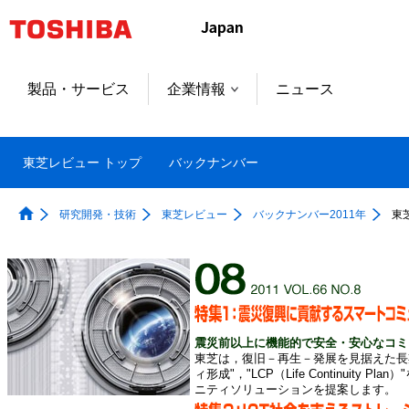
製品・サービス
企業情報
ニュース
東芝レビュー トップ
バックナンバー
研究開発・技術
東芝レビュー
バックナンバー2011年
東
震災前以上に機能的で安全・安心なコミ
東芝は，復旧－再生－発展を見据えた長
ィ形成"，"LCP（Life Continuit
ニティソリューションを提案します。