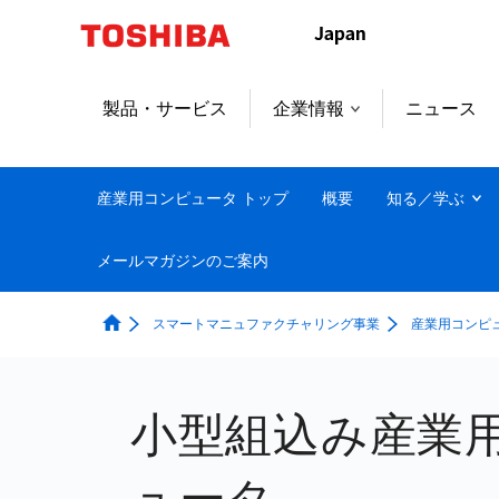
本
文
へ
ジ
製品・サービス
企業情報
ニュース
ャ
ン
プ
産業用コンピュータ トップ
概要
知る／学ぶ
メールマガジンのご案内
スマートマニュファクチャリング事業
産業用コンピ
小型組込み産業
ュータ