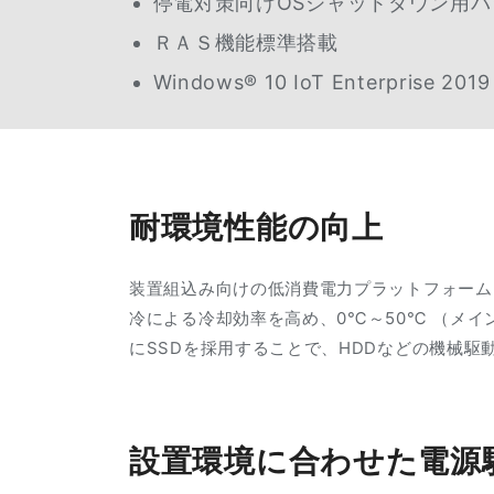
停電対策向けOSシャットダウン用
ＲＡＳ機能標準搭載
Windows® 10 IoT Enterprise 201
耐環境性能の向上
装置組込み向けの低消費電力プラットフォーム
冷による冷却効率を高め、0℃～50℃ （メ
にSSDを採用することで、HDDなどの機械
設置環境に合わせた電源