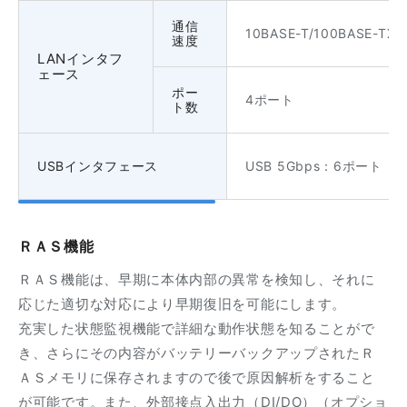
通信
10BASE-T/100BASE-TX/
速度
LANインタフ
ェース
ポー
4ポート
ト数
USBインタフェース
USB 5Gbps：6ポート
ＲＡＳ機能
ＲＡＳ機能は、早期に本体内部の異常を検知し、それに
応じた適切な対応により早期復旧を可能にします。
充実した状態監視機能で詳細な動作状態を知ることがで
き、さらにその内容がバッテリーバックアップされたＲ
ＡＳメモリに保存されますので後で原因解析をすること
が可能です。また、外部接点入出力（DI/DO）（オプショ