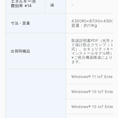
エネルギー消
値
ｰ
費効率 ※14
430(W)×87(H)×45
寸法・質量
質量：約11Kg
取扱説明書PDF（光学メ
ド抜け防止クランプ（１個
式）、セキュリティキー（
出荷同梱品
インストールモデル時）※1
※ご発注機器構成により、
ます。
Windows® 11 IoT Ent
Windows® 10 IoT Ent
Windows® 10 IoT Ent