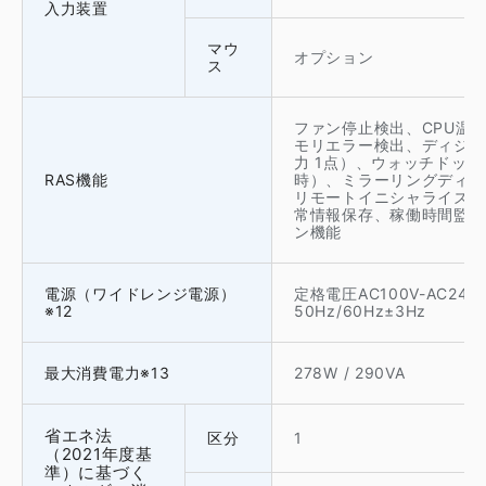
入力装置
マウ
オプション
ス
ファン停止検出、CPU温
モリエラー検出、ディジタ
力 1点）、ウォッチドッ
RAS機能
時）、ミラーリングディス
リモートイニシャライズ、
常情報保存、稼働時間監視
ン機能
電源（ワイドレンジ電源）
定格電圧AC100V-AC24
※12
50Hz/60Hz±3Hz
最大消費電力※13
278W / 290VA
省エネ法
区分
1
（2021年度基
準）に基づく