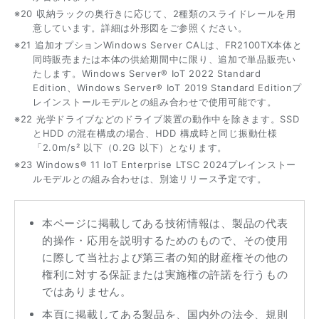
※20 収納ラックの奥行きに応じて、2種類のスライドレールを用
意しています。詳細は外形図をご参照ください。
※21 追加オプションWindows Server CALは、FR2100TX本体と
同時販売または本体の供給期間中に限り、追加で単品販売い
たします。Windows Server® IoT 2022 Standard
Edition、Windows Server® IoT 2019 Standard Editionプ
レインストールモデルとの組み合わせで使用可能です。
※22 光学ドライブなどのドライブ装置の動作中を除きます。SSD
とHDD の混在構成の場合、HDD 構成時と同じ振動仕様
「2.0m/s² 以下（0.2G 以下）となります。
※23 Windows® 11 IoT Enterprise LTSC 2024プレインストー
ルモデルとの組み合わせは、別途リリース予定です。
本ページに掲載してある技術情報は、製品の代表
的操作・応用を説明するためのもので、その使用
に際して当社および第三者の知的財産権その他の
権利に対する保証または実施権の許諾を行うもの
ではありません。
本頁に掲載してある製品を、国内外の法令、規則