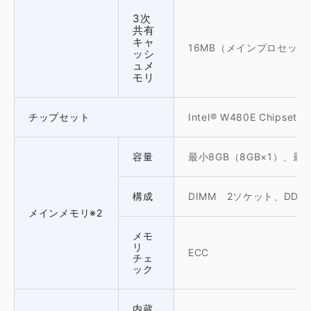
3次
共有
キャ
16MB（メインプロセッサ
ッシ
ュメ
モリ
チップセット
Intel® W480E Chipset
容量
最小8GB（8GB×1）、最大3
構成
DIMM 2ソケット、DDR4-
メインメモリ※2
メモ
リ
ECC
チェ
ック
内蔵