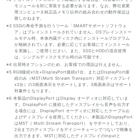
モジュールを対に実装する必要があります。なお、弊社産業
用コンピュータ純正品メモリ以外の組み合わせの動作保証は
致しかねます。
※3 SSDの寿命予測を行うツール「SMARTサポートソフトウェ
ア」はプレインストールされていません。OSプレインストー
ルモデル時、本体内蔵ディスク内にインストールプログラム
が格納されています。必要に応じてお客様にてインストール
を実施し、ご使用ください。また、SSDとHDDの混在使用
は、シングルディスクモデル時のみ可能です。
※4 出荷時オプションのため、お客様での増設は行えません。
※5 RGB接続x1台+DisplayPort接続x1台、またはDisplayPort接
続のみ（MST(Multi Stream Transport）対応ディスプレイ
x2台）の2画面表示をサポートします。3画面表示はサポート
対象外となります。
※6 本製品のDisplayPort はDisplay オーディオに対応していま
す。DisplayPort に接続したディスプレイから音声を出力す
る場合には、DisplayPort オーディオに対応したケーブルお
よびディスプレイを使用してください。本製品のDisplayPort
はMST（ Multi Stream Transport） をサポートしており、
2台までのディスプレイをデイジーチェーンでつないで映像を
出力できます。MSTに対応したディスプレイのInputと