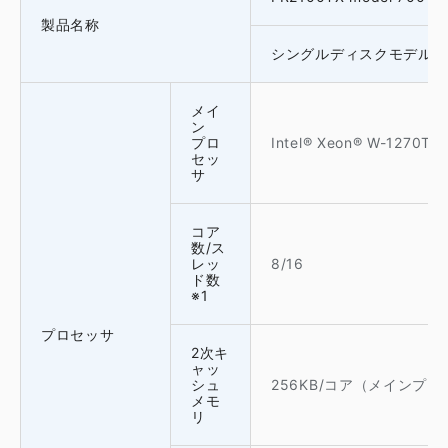
製品名称
シングルディスクモデル
メイ
ン
プロ
Intel® Xeon® W-1270TE(
セッ
サ
コア
数/ス
レッ
8/16
ド数
※1
プロセッサ
2次キ
ャッ
シュ
256KB/コア（メインプ
メモ
リ