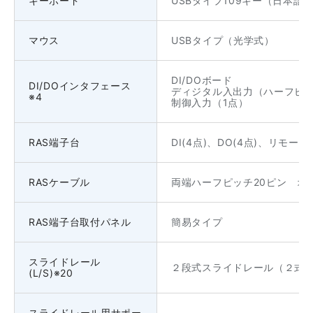
キーボード
USBタイプ109キー（日本語
マウス
USBタイプ（光学式）
DI/DOボード
DI/DOインタフェース
ディジタル入出力（ハーフピッチ
※4
制御入力（1点）
RAS端子台
DI(4点)、DO(4点)、リモート
RASケーブル
両端ハーフピッチ20ピン オ
RAS端子台取付パネル
簡易タイプ
スライドレール
２段式スライドレール（２式
(L/S)※20
スライドレール用サポー