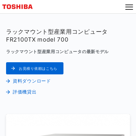
本
文
へ
ジ
ラックマウント型産業用コンピュータ
ャ
FR2100TX model 700
ン
プ
ラックマウント型産業用コンピュータの最新モデル
お見積り依頼はこちら
資料ダウンロード
評価機貸出