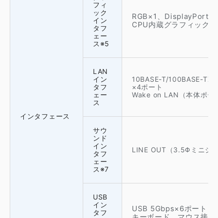
フィ
ック
RGB×1、DisplayPort※
イン
CPU内蔵グラフィック機
タフ
ェー
ス※5
LAN
イン
10BASE-T/100BASE
タフ
×4ポート
ェー
Wake on LAN（本体ポ
ス
インタフェース
サウ
ンド
イン
LINE OUT（3.5Φミニ
タフ
ェー
ス※7
USB
イン
USB 5Gbps×6ポート
タフ
キーボード、マウス接続