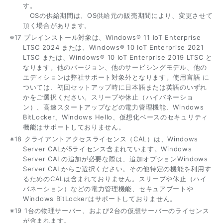
す。
OSの供給期間は、OS供給元の販売期間により、変更させて
頂く場合があります。
※17 プレインストール対象は、Windows® 11 IoT Enterprise
LTSC 2024 または、Windows® 10 IoT Enterprise 2021
LTSC または、Windows® 10 IoT Enterprise 2019 LTSC と
なります。他のバージョン、他のサービシングモデル、他の
エディションは弊社サポート対象外となります。使用言語 に
ついては、初回セットアップ時に日本語または英語のいずれ
かをご選択ください。スリープや休止（ハイバネーショ
ン）、高速スタートアップなどの電力管理機能、Windows
BitLocker、Windows Hello、仮想化ベースのセキュリティ
機能はサポートしておりません。
※18 クライアントアクセスライセンス（CAL）は、Windows
Server CALが5ライセンス含まれています。Windows
Server CALの追加が必要な際は、追加オプションWindows
Server CALからご選択ください。その他特定の機能を利用す
るためのCALは含まれておりません。スリープや休止（ハイ
バネーション）などの電力管理機能、セキュアブートや
Windows BitLockerはサポートしておりません。
※19 1台の物理サーバー、および2台の仮想サーバーのライセンス
が含まれます。