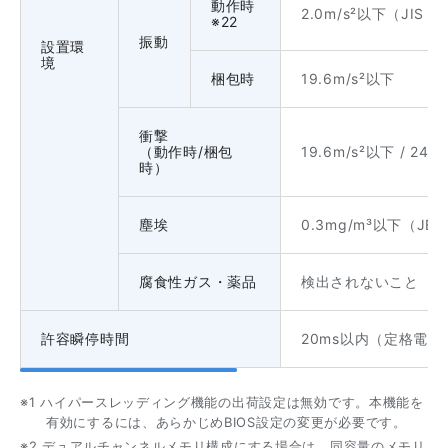
動作時
2.0m/s²以下（JIS 
※22
振動
設置環
境
梱包時
19.6m/s²以下
衝撃
（動作時/梱包
19.6m/s²以下 / 245
時）
塵埃
0.3mg/m³以下（JEITA
腐食性ガス・薬品
検出されないこと（JEITA
許容瞬停時間
20ms以内（定格電
※1 ハイパースレッディング機能の出荷設定は無効です。本機能を
有効にするには、あらかじめBIOS設定の変更が必要です。
※2 デュアルチャンネルメモリ構成にする場合は、同容量のメモリ