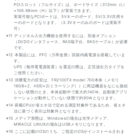
PCIスロット（フルサイズ）は、ボードサイズ（312mm（L）
×106.68mm（H）以下）が実装できます。
実装可能なPCIボードは、5Vキーのボード、5V/3.3V共用キ
ーのボードとなります。（3.3Vキーのみのボードは実装不
可）
※11 ディジタル入出力機能を使用するには、別途オプション
（DI/DOインタフェース、RAS端子台、RASケーブル）が必要
です。
※12 本製品には、PFC（力率改善）回路内蔵電源を搭載していま
す。
UPS（無停電電源装置）を選定の際は、正弦波出力タイプを
ご使用ください。
※13 消費電力の目安は、FR2100TX model 700本体（メモリ
16GB×2、HDD×2(ミラーリング））に周辺機器をなにも接続
しない状態のとき、本体起動中で最大約140Ｗ、起動後アプリ
ケーションが動作していない状態で約90Ｗとなります。
※14 搭載CPUが省エネ法で定める測定対象外であるため、省エネ
法に基づく表示は対象外となります。
※15 メディア形態は、Windowsの場合は光学メディア、
MIRACLE LINUXの場合はUSBメモリになります。
※16 ここに記載のOSのうち、ご指定のOSがインストールされま