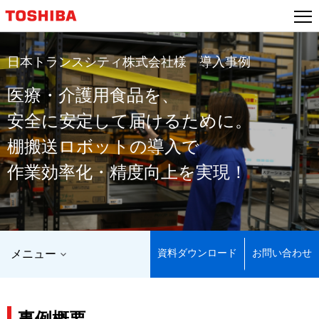
本
文
へ
ジ
日本トランスシティ株式会社様 導入事例
ャ
医療・介護用食品を、
ン
プ
安全に安定して届けるために。
棚搬送ロボットの導入で
作業効率化・精度向上を実現！
資料ダウンロード
お問い合わせ
メニュー
事例概要