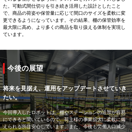
た。可動式間仕切りを引き続き活用した設計としたこと
で、商品の荷姿や保管量に応じて間口のサイズを柔軟に変
更できるようになっています。その結果、棚の保管効率を
最大限に高め、より多くの商品を取り扱える体制を実現し
ています。
今後の展望
将来を見据え、運用をアップデートさせていき
たい。
今回導入したロボットは、棚やステーションの追加が容易
にできると聞いているので、荷主様の事業拡大に柔軟に備
えられる所は安心しています。また、今後も労働人口減少